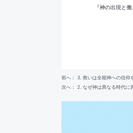
『神の出現と働
前へ：
3. 救いは全能神への信
次へ：
2. なぜ神は異なる時代