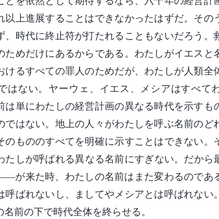
ことを依然として期待するなら、六千年の経営計
れ以上進展することはできなかったはずだ。その
ず、時代に終止符が打たれることもないだろう。
のためだけにあるからである。わたしがイエスと
おけるすべての罪人のためだが、わたしが人類全
ではない。ヤーウェ、イエス、メシアはすべて
前は単にわたしの経営計画の異なる時代を示すも
のではない。地上の人々がわたしを呼ぶ名前のど
そのもののすべてを明確に示すことはできない。
わたしが呼ばれる異なる名前にすぎない。だから
――が来た時、わたしの名前はまた変わるのであ
は呼ばれないし、ましてやメシアとは呼ばれない
の名前の下で時代全体を終らせる。