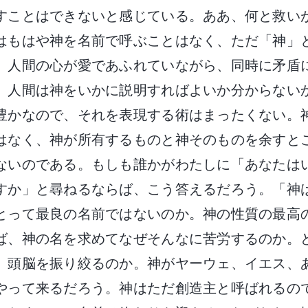
すことはできないと感じている。ああ、何と救い
はもはや神を名前で呼ぶことはなく、ただ「神」
、人間の心が愛であふれていながら、同時に矛盾
。人間は神をいかに説明すればよいか分からない
豊かなので、それを表現する術はまったくない。
はなく、神が所有するものと神そのものを余すと
ないのである。もしも誰かがわたしに「あなたは
すか」と尋ねるならば、こう答えるだろう。「神
とって最良の名前ではないのか。神の性質の最高
ば、神の名を求めてなぜそんなに苦労するのか。
、頭脳を振り絞るのか。神がヤーウェ、イエス、
やって来るだろう。神はただ創造主と呼ばれるの