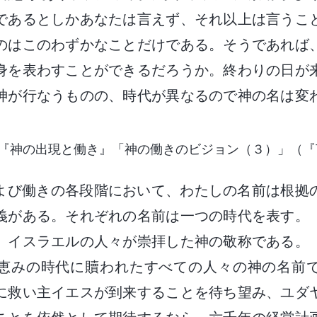
であるとしかあなたは言えず、それ以上は言うこ
のはこのわずかなことだけである。そうであれば
身を表わすことができるだろうか。終わりの日が
神が行なうものの、時代が異なるので神の名は変
『神の出現と働き』「神の働きのビジョン（３）」（『
よび働きの各段階において、わたしの名前は根拠
義がある。それぞれの名前は一つの時代を表す。
、イスラエルの人々が崇拝した神の敬称である。
恵みの時代に贖われたすべての人々の神の名前
に救い主イエスが到来することを待ち望み、ユダ