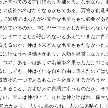
ったすべての名前は終わりを迎える。なぜなら、
その後神の名はなくなるからである。万物が創造
して適切ではあるが不完全な名前をもつ必要があ
求めているのか。神はヤーウェとしか呼ばれない
神はイエスとしか呼ばれないとあえていまだに言
負えるのか。神は本来どんな名前ももたなかった
には行なうべき働きがあり、人類を経営しなけれ
二つの、あるいは多くの名前を名乗っただけのこ
るにしても、神はそれを自ら自由に選んだのでは
被造物の一つであるあなたを必要とするだろうか
できること、および人の言語に沿うものだが、そ
ない。天には神がいて、それは神と呼ばれ、偉大
知恵があり、大いに高められ、大いに素晴らし