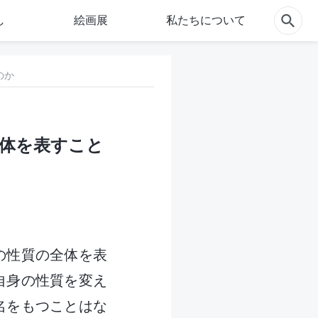
し
絵画展
私たちについて
のか
全体を表すこと
の性質の全体を表
自身の性質を変え
名をもつことはな