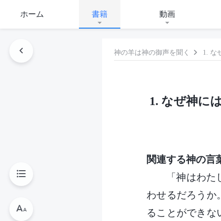
ホーム
書籍
動画
神の羊は神の御声を聞く
1.
1. なぜ神
関連する神の言
「神はわた
わせるだろうか
ることができな