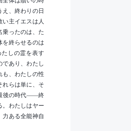
画全体は贖いの時
うえ、終わりの日
救い主イエスは人
名乗ったのは、た
体を終らせるのは
わたしの霊を表す
のであり、わたし
れも、わたしの性
それらは単に、そ
最後の時代――終
る。わたしはヤー
。力ある全能神自