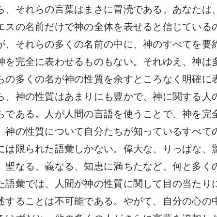
ら、それらの言葉はまさに冒涜である。あなたは
エスの名前だけで神の全体を表せると信じている
が、それらの多くの名前の中に、神のすべてを要
神を完全に表わせるものもない。それゆえ、神は
らの多くの名が神の性質を余すところなく明確に
ら、神の性質はあまりにも豊かで、神に関する人
らである。人が人間の言語を使うことで、神を完
。神の性質について自分たちが知っているすべて
には限られた語彙しかない。偉大な、りっぱな、
、聖なる、義なる、知恵に満ちたなど、何と多く
た語彙では、人間が神の性質に関して目の当たり
述することは不可能である。やがて、自分の心の