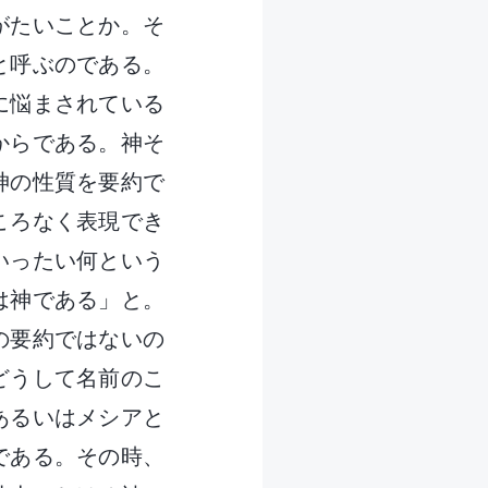
がたいことか。そ
と呼ぶのである。
に悩まされている
からである。神そ
神の性質を要約で
ころなく表現でき
いったい何という
は神である」と。
の要約ではないの
どうして名前のこ
あるいはメシアと
である。その時、