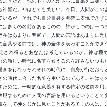
るはずだと、他の多くの人がさらに言葉を追加し
も神聖だ。神はとても美しい。今日、人間がこの
ているが、それでも自分自身を明確に表現できず
には多くの名前があるものの、神がもつのは一つ
存在はあまりに豊富で、人間の言語はあまりに乏
の言葉や名前では、神の全体を表わすことができ
定され得るとあなたは考えているのか。神は極
れの新しい時代に名前を変えるのを許さないつも
働きを行なうそれぞれの時代に、自身が行なおう
その時代に合った名前を用いるのである。神はそ
すために、一時的な意義を有する特定の名前を用
表現するために人間の言語を用いるということで
験をして神をじかに見たことがある多くの人は、