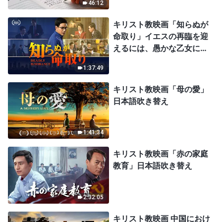
46:12
キリスト教映画「知らぬが
命取り」イエスの再臨を迎
えるには、愚かな乙女にな
ってはならない
1:37:49
キリスト教映画「母の愛」
日本語吹き替え
1:41:34
キリスト教映画「赤の家庭
教育」日本語吹き替え
2:32:05
キリスト教映画 中国におけ