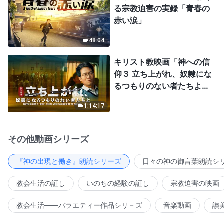
る宗教迫害の実録「青春の
赤い涙」
48:04
キリスト教映画「神への信
仰３ 立ち上がれ、奴隷にな
るつもりのない者たちよ」
日本語吹き替え
1:14:17
その他動画シリーズ
『神の出現と働き』朗読シリーズ
日々の神の御言葉朗読シ
教会生活の証し
いのちの経験の証し
宗教迫害の映画
教会生活――バラエティー作品シリ－ズ
音楽動画
讃