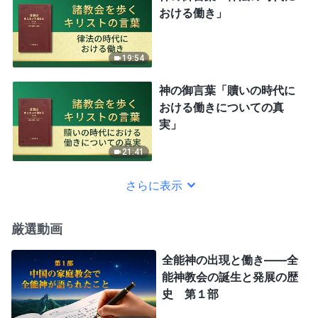
おける働き」
19:54
神の御言葉「贖いの時代に
おける働きについての真
実」
21:41
さらに表示
厳選動画
全能神の出現と働き——全
能神教会の誕生と発展の歴
史 第１部