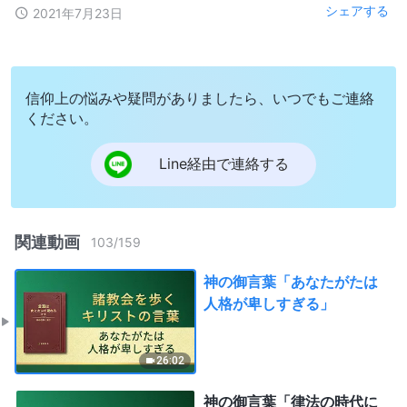
シェアする
2021年7月23日
信仰上の悩みや疑問がありましたら、いつでもご連絡
ください。
Line経由で連絡する
関連動画
103
/
159
神の御言葉「あなたがたは
人格が卑しすぎる」
26:02
神の御言葉「律法の時代に