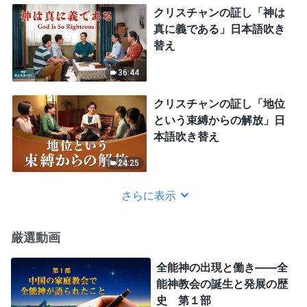
クリスチャンの証し「神は
真に義である」日本語吹き
替え
36:44
クリスチャンの証し「地位
という束縛からの解放」日
本語吹き替え
24:25
さらに表示
厳選動画
全能神の出現と働き——全
能神教会の誕生と発展の歴
史 第１部