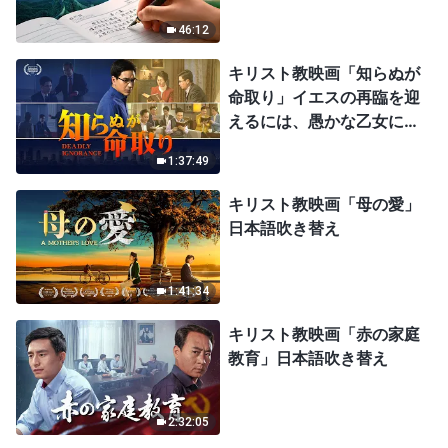
46:12
キリスト教映画「知らぬが
命取り」イエスの再臨を迎
えるには、愚かな乙女にな
ってはならない
1:37:49
キリスト教映画「母の愛」
日本語吹き替え
1:41:34
キリスト教映画「赤の家庭
教育」日本語吹き替え
2:32:05