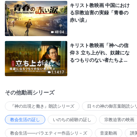
キリスト教映画 中国におけ
る宗教迫害の実録「青春の
赤い涙」
48:04
キリスト教映画「神への信
仰３ 立ち上がれ、奴隷にな
るつもりのない者たちよ」
日本語吹き替え
1:14:17
その他動画シリーズ
『神の出現と働き』朗読シリーズ
日々の神の御言葉朗読シ
教会生活の証し
いのちの経験の証し
宗教迫害の映画
教会生活――バラエティー作品シリ－ズ
音楽動画
讃