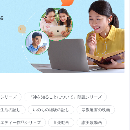
絡
読シリーズ
『神を知ることについて』朗読シリーズ
会生活の証し
いのちの経験の証し
宗教迫害の映画
ラエティー作品シリ－ズ
音楽動画
讃美歌動画