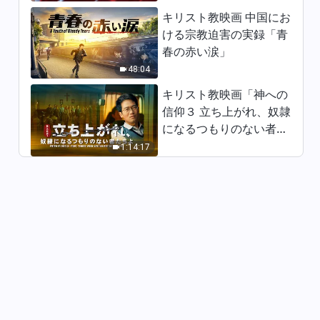
が現在までどのように発展して
キリスト教映画 中国にお
きたかを知るべきである」（前
29:13
半）
ける宗教迫害の実録「青
春の赤い涙」
神の御言葉「あなたは人間全体
48:04
が現在までどのように発展して
きたかを知るべきである」（後
キリスト教映画「神への
45:38
半）
信仰３ 立ち上がれ、奴隷
になるつもりのない者た
神の御言葉「呼び名と身分につ
いて」（前半）
ちよ」日本語吹き替え
1:14:17
34:23
神の御言葉「呼び名と身分につ
いて」（後半）
34:20
神の御言葉「完全にされた者だ
けが意義ある人生を送ることが
できる」
39:20