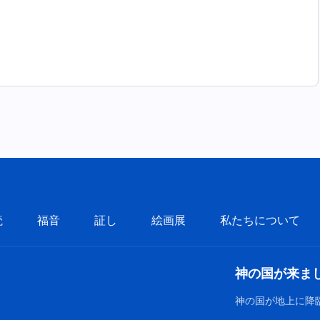
読
福音
証し
絵画展
私たちについて
神の国が来ま
神の国が地上に降