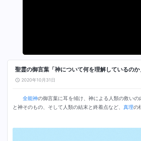
聖霊の御言葉「神について何を理解しているのか
2020年10月31日
全能神
の御言葉に耳を傾け、神による人類の救いの
と神そのもの、そして人類の結末と終着点など、
真理
の