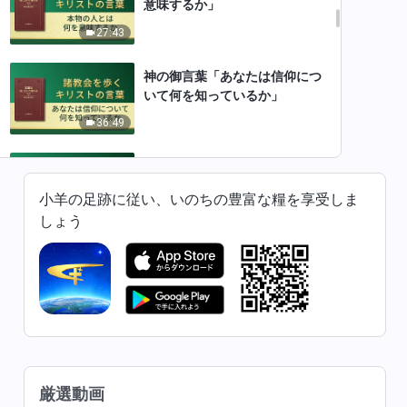
意味するか」
27:43
神の御言葉「あなたは信仰につ
いて何を知っているか」
36:49
神の御言葉「落ち葉が土に還る
時、あなたは自分の行なったあ
小羊の足跡に従い、いのちの豊富な糧を享受しま
らゆる悪事を後悔する」
27:14
しょう
神の御言葉「肉なる者は誰も怒
りの日を逃れることはできな
い」
30:03
神の御言葉「救い主はすでに
「白い雲」に乗って戻って来
た」
厳選動画
19:11