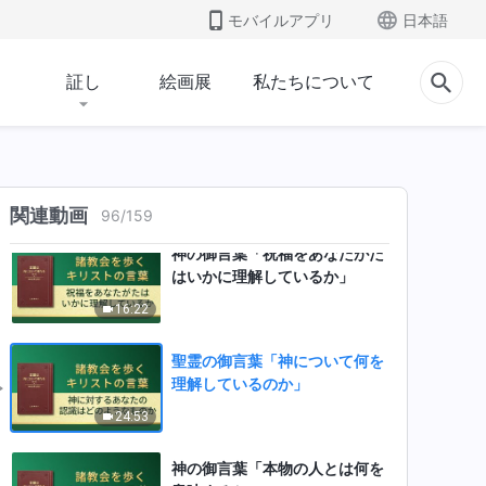
モバイルアプリ
日本語
神の御言葉「人類の経営の目
的」
証し
絵画展
私たちについて
14:59
神の御言葉「学習せず、無知な
ままでいる者たち。彼らは獣で
はなかろうか」
19:57
関連動画
96
/
159
神の御言葉「祝福をあなたがた
はいかに理解しているか」
16:22
聖霊の御言葉「神について何を
理解しているのか」
24:53
神の御言葉「本物の人とは何を