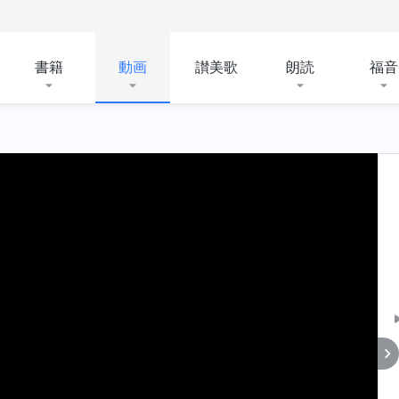
書籍
動画
讃美歌
朗読
福音