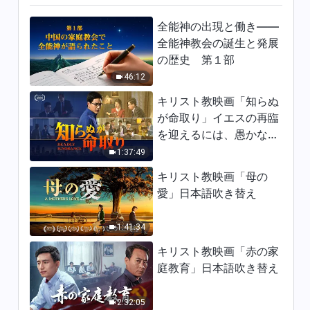
神の御言葉「福音を広める働き
全能神の出現と働き——
は、人を救う働きでもある」
全能神教会の誕生と発展
の歴史 第１部
17:22
46:12
神の御言葉「あなたがたは人格
キリスト教映画「知らぬ
が卑しすぎる」
が命取り」イエスの再臨
26:02
を迎えるには、愚かな乙
女になってはならない
1:37:49
神の御言葉「律法の時代におけ
る働き」
キリスト教映画「母の
愛」日本語吹き替え
19:54
1:41:34
神の御言葉「贖いの時代におけ
る働きについての真実」
キリスト教映画「赤の家
21:41
庭教育」日本語吹き替え
神の御言葉「あなたは人間全体
2:32:05