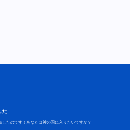
神の御言葉「地位の祝福は脇に
置き、人に救いをもたらす神の
心意を理解するべきである」
39:19
神の御言葉「自己の観念で神を
規定している人がどうして神の
啓示を受けることができるだろ
24:45
うか」
神の御言葉「神とその働きを知
る者だけが神の心にかなう」
44:12
神の御言葉「受肉した神の職分
と人間の本分の違い」
した
43:15
臨したのです！あなたは神の国に入りたいですか？
聖霊の御言葉「神はすべての被