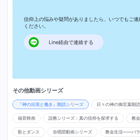
信仰上の悩みや疑問がありましたら、いつでもご連
ください。
Line経由で連絡する
その他動画シリーズ
『神の出現と働き』朗読シリーズ
日々の神の御言葉朗
福音映画
説教シリーズ：真の信仰を探求する
教
歌とダンス
合唱団動画シリーズ
教会生活――バ