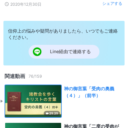
シェアする
2020年12月30日
信仰上の悩みや疑問がありましたら、いつでもご連絡
ください。
Line経由で連絡する
関連動画
76
/
159
神の御言葉「受肉の奥義
（４）」（前半）
39:39
神の御言葉「二度の受肉が