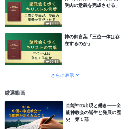
受肉の意義を完成させる」
34:44
神の御言葉「三位一体は存
在するのか」
50:12
さらに表示
厳選動画
全能神の出現と働き——全
能神教会の誕生と発展の歴
史 第１部