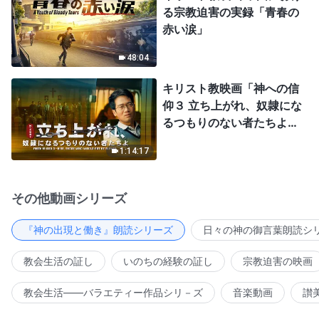
る宗教迫害の実録「青春の
赤い涙」
48:04
キリスト教映画「神への信
仰３ 立ち上がれ、奴隷にな
るつもりのない者たちよ」
日本語吹き替え
1:14:17
その他動画シリーズ
『神の出現と働き』朗読シリーズ
日々の神の御言葉朗読シ
教会生活の証し
いのちの経験の証し
宗教迫害の映画
教会生活――バラエティー作品シリ－ズ
音楽動画
讃