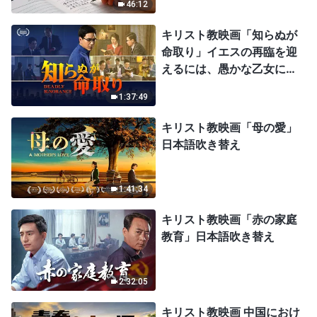
46:12
キリスト教映画「知らぬが
命取り」イエスの再臨を迎
えるには、愚かな乙女にな
ってはならない
1:37:49
キリスト教映画「母の愛」
日本語吹き替え
1:41:34
キリスト教映画「赤の家庭
教育」日本語吹き替え
2:32:05
キリスト教映画 中国におけ