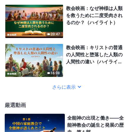
教会映画：なぜ神様は人類
を救うために二度受肉され
るのか？（ハイライト）
20:47
教会映画：キリストの普通
の人間性と堕落した人類の
人間性の違い（ハイライ
ト）
16:08
さらに表示
厳選動画
全能神の出現と働き——全
能神教会の誕生と発展の歴