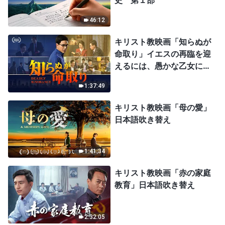
史 第１部
46:12
キリスト教映画「知らぬが
命取り」イエスの再臨を迎
えるには、愚かな乙女にな
ってはならない
1:37:49
キリスト教映画「母の愛」
日本語吹き替え
1:41:34
キリスト教映画「赤の家庭
教育」日本語吹き替え
2:32:05