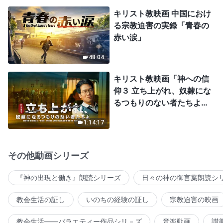
キリスト教映画 中国におけ
る宗教迫害の実録「青春の
赤い涙」
48:04
キリスト教映画「神への信
仰３ 立ち上がれ、奴隷にな
るつもりのない者たちよ」
日本語吹き替え
1:14:17
その他動画シリーズ
『神の出現と働き』朗読シリーズ
日々の神の御言葉朗読シ
教会生活の証し
いのちの経験の証し
宗教迫害の映画
教会生活――バラエティー作品シリ－ズ
音楽動画
讃