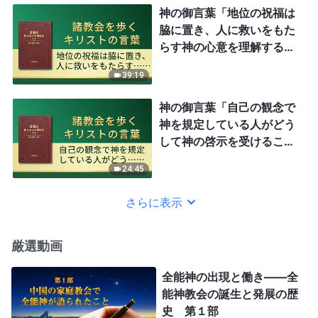
神の御言葉「地位の祝福は
脇に置き、人に救いをもた
らす神の心意を理解するべ
きである」
39:19
神の御言葉「自己の観念で
神を規定している人がどう
して神の啓示を受けること
ができるだろうか」
24:45
さらに表示
厳選動画
全能神の出現と働き——全
能神教会の誕生と発展の歴
史 第１部