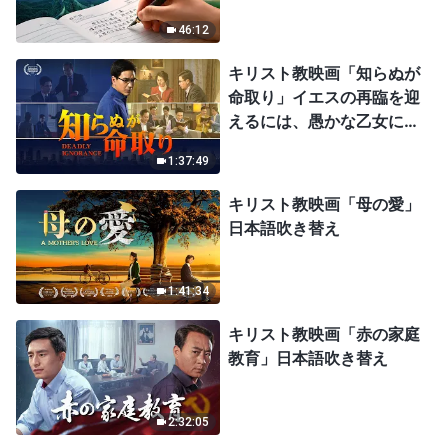
46:12
キリスト教映画「知らぬが
命取り」イエスの再臨を迎
えるには、愚かな乙女にな
ってはならない
1:37:49
キリスト教映画「母の愛」
日本語吹き替え
1:41:34
キリスト教映画「赤の家庭
教育」日本語吹き替え
2:32:05