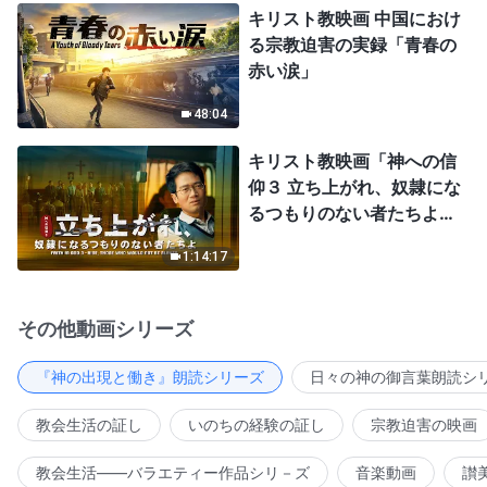
キリスト教映画 中国におけ
る宗教迫害の実録「青春の
赤い涙」
48:04
キリスト教映画「神への信
仰３ 立ち上がれ、奴隷にな
るつもりのない者たちよ」
日本語吹き替え
1:14:17
その他動画シリーズ
『神の出現と働き』朗読シリーズ
日々の神の御言葉朗読シ
教会生活の証し
いのちの経験の証し
宗教迫害の映画
教会生活――バラエティー作品シリ－ズ
音楽動画
讃