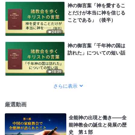
神の御言葉「神を愛するこ
とだけが本当に神を信じる
ことである」（後半）
24:01
神の御言葉「千年神の国は
訪れた」についての短い話
18:39
さらに表示
厳選動画
全能神の出現と働き——全
能神教会の誕生と発展の歴
史 第１部