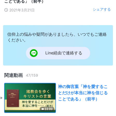
ことである」（前半）
シェアする
2021年3月21日
信仰上の悩みや疑問がありましたら、いつでもご連絡
ください。
Line経由で連絡する
関連動画
47
/
159
神の御言葉「神を愛するこ
とだけが本当に神を信じる
ことである」（前半）
33:00