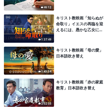
46:12
キリスト教映画「知らぬが
命取り」イエスの再臨を迎
えるには、愚かな乙女にな
ってはならない
1:37:49
キリスト教映画「母の愛」
日本語吹き替え
1:41:34
キリスト教映画「赤の家庭
教育」日本語吹き替え
2:32:05