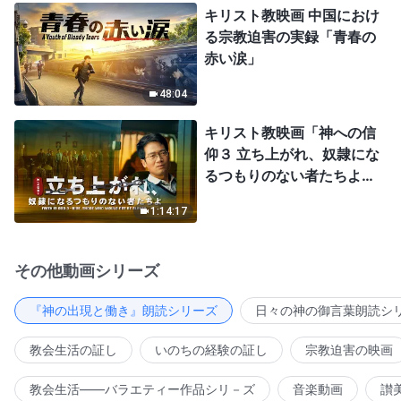
キリスト教映画 中国におけ
る宗教迫害の実録「青春の
赤い涙」
48:04
キリスト教映画「神への信
仰３ 立ち上がれ、奴隷にな
るつもりのない者たちよ」
日本語吹き替え
1:14:17
その他動画シリーズ
『神の出現と働き』朗読シリーズ
日々の神の御言葉朗読シ
教会生活の証し
いのちの経験の証し
宗教迫害の映画
教会生活――バラエティー作品シリ－ズ
音楽動画
讃