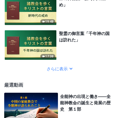
め」
19:48
聖霊の御言葉「千年神の国
は訪れた」
17:38
さらに表示
厳選動画
全能神の出現と働き——全
能神教会の誕生と発展の歴
史 第１部