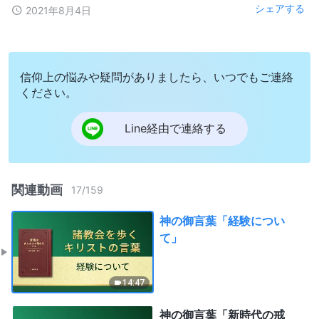
シェアする
2021年8月4日
信仰上の悩みや疑問がありましたら、いつでもご連絡
ください。
Line経由で連絡する
関連動画
17
/
159
神の御言葉「経験につい
て」
14:47
神の御言葉「新時代の戒