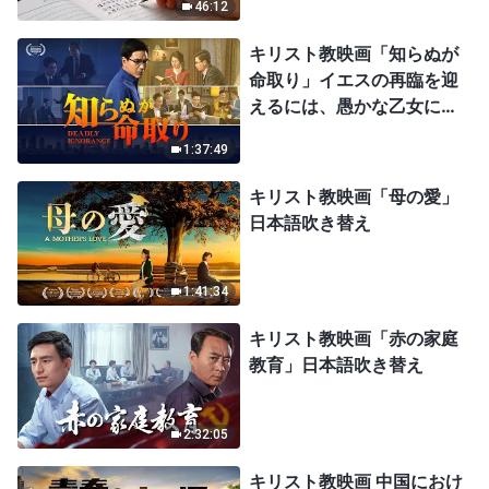
46:12
キリスト教映画「知らぬが
命取り」イエスの再臨を迎
えるには、愚かな乙女にな
ってはならない
1:37:49
キリスト教映画「母の愛」
日本語吹き替え
1:41:34
キリスト教映画「赤の家庭
教育」日本語吹き替え
2:32:05
キリスト教映画 中国におけ