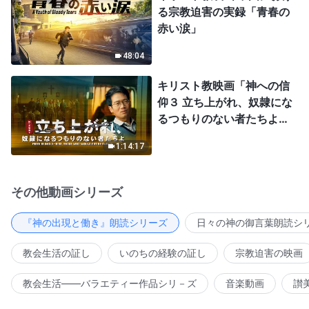
る宗教迫害の実録「青春の
赤い涙」
48:04
キリスト教映画「神への信
仰３ 立ち上がれ、奴隷にな
るつもりのない者たちよ」
日本語吹き替え
1:14:17
その他動画シリーズ
『神の出現と働き』朗読シリーズ
日々の神の御言葉朗読シ
教会生活の証し
いのちの経験の証し
宗教迫害の映画
教会生活――バラエティー作品シリ－ズ
音楽動画
讃