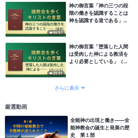
神の御言葉「神の三つの段
階の働きを認識することは
神を認識する道である」
（後半）
56:57
神の御言葉「堕落した人間
は受肉した神による救済を
より必要としている」（パ
ート1）
25:31
さらに表示
厳選動画
全能神の出現と働き——全
能神教会の誕生と発展の歴
史 第１部