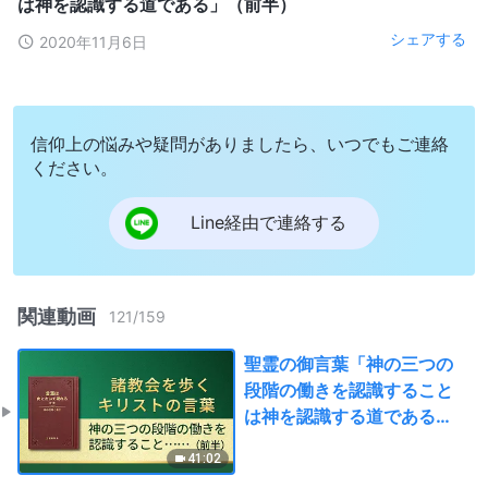
は神を認識する道である」（前半）
シェアする
2020年11月6日
信仰上の悩みや疑問がありましたら、いつでもご連絡
ください。
Line経由で連絡する
関連動画
121
/
159
聖霊の御言葉「神の三つの
段階の働きを認識すること
は神を認識する道である」
（前半）
41:02