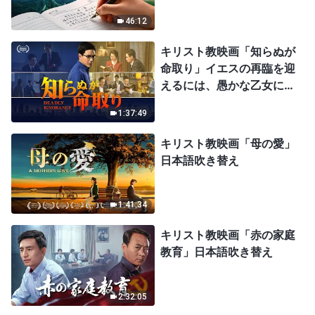
46:12
キリスト教映画「知らぬが
命取り」イエスの再臨を迎
えるには、愚かな乙女にな
ってはならない
1:37:49
キリスト教映画「母の愛」
日本語吹き替え
1:41:34
キリスト教映画「赤の家庭
教育」日本語吹き替え
2:32:05