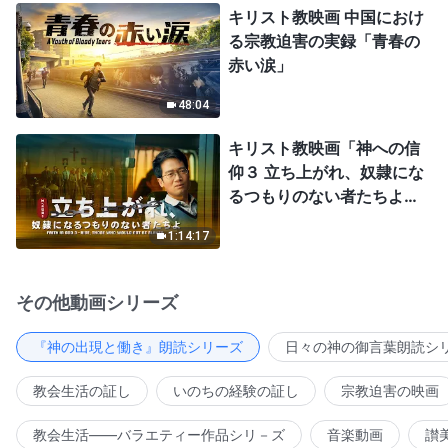
キリスト教映画 中国におけ
る宗教迫害の実録「青春の
赤い涙」
48:04
キリスト教映画「神への信
仰３ 立ち上がれ、奴隷にな
るつもりのない者たちよ」
日本語吹き替え
1:14:17
その他動画シリーズ
『神の出現と働き』朗読シリーズ
日々の神の御言葉朗読シ
教会生活の証し
いのちの経験の証し
宗教迫害の映画
教会生活――バラエティー作品シリ－ズ
音楽動画
讃