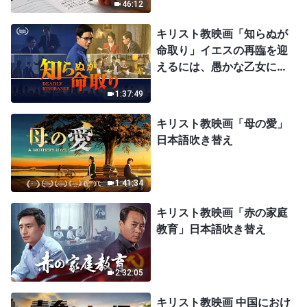
46:12
キリスト教映画「知らぬが
命取り」イエスの再臨を迎
えるには、愚かな乙女にな
ってはならない
1:37:49
キリスト教映画「母の愛」
日本語吹き替え
1:41:34
キリスト教映画「赤の家庭
教育」日本語吹き替え
2:32:05
キリスト教映画 中国におけ