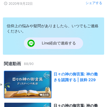
シェアする
2020年9月22日
信仰上の悩みや疑問がありましたら、いつでもご連絡
ください。
Line経由で連絡する
関連動画
88
/
90
日々の神の御言葉: 神の働
きを認識する | 抜粋 229
5:15
日々の神の御言葉: 神の働