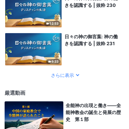
きを認識する | 抜粋 230
12:53
日々の神の御言葉: 神の働
きを認識する | 抜粋 231
9:33
さらに表示
厳選動画
全能神の出現と働き——全
能神教会の誕生と発展の歴
史 第１部