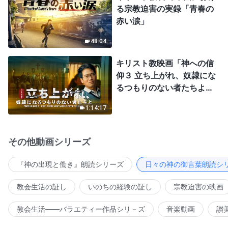
る宗教迫害の実録「青春の
赤い涙」
48:04
キリスト教映画「神への信
仰３ 立ち上がれ、奴隷にな
るつもりのない者たちよ」
日本語吹き替え
1:14:17
その他動画シリーズ
『神の出現と働き』朗読シリーズ
日々の神の御言葉朗読シ
教会生活の証し
いのちの経験の証し
宗教迫害の映画
教会生活――バラエティー作品シリ－ズ
音楽動画
讃