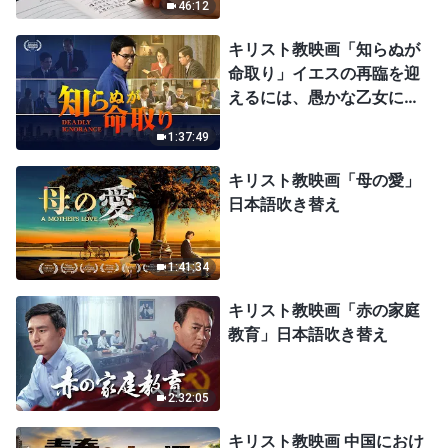
46:12
キリスト教映画「知らぬが
命取り」イエスの再臨を迎
えるには、愚かな乙女にな
ってはならない
1:37:49
キリスト教映画「母の愛」
日本語吹き替え
1:41:34
キリスト教映画「赤の家庭
教育」日本語吹き替え
2:32:05
キリスト教映画 中国におけ