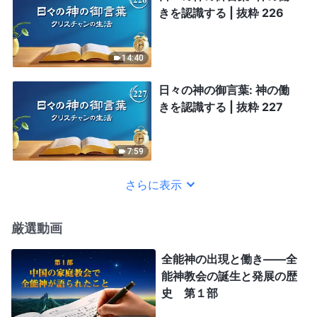
きを認識する | 抜粋 226
14:40
日々の神の御言葉: 神の働
きを認識する | 抜粋 227
7:59
さらに表示
厳選動画
全能神の出現と働き——全
能神教会の誕生と発展の歴
史 第１部