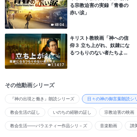
る宗教迫害の実録「青春の
赤い涙」
48:04
キリスト教映画「神への信
仰３ 立ち上がれ、奴隷にな
るつもりのない者たちよ」
日本語吹き替え
1:14:17
その他動画シリーズ
『神の出現と働き』朗読シリーズ
日々の神の御言葉朗読シ
教会生活の証し
いのちの経験の証し
宗教迫害の映画
教会生活――バラエティー作品シリ－ズ
音楽動画
讃