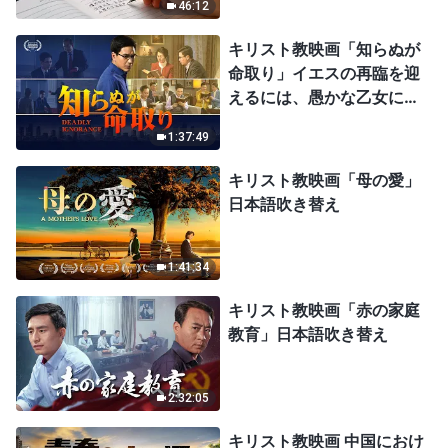
46:12
キリスト教映画「知らぬが
命取り」イエスの再臨を迎
えるには、愚かな乙女にな
ってはならない
1:37:49
キリスト教映画「母の愛」
日本語吹き替え
1:41:34
キリスト教映画「赤の家庭
教育」日本語吹き替え
2:32:05
キリスト教映画 中国におけ