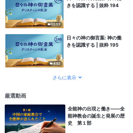
きを認識する | 抜粋 194
11:17
日々の神の御言葉: 神の働
きを認識する | 抜粋 195
4:52
さらに表示
厳選動画
全能神の出現と働き——全
能神教会の誕生と発展の歴
史 第１部