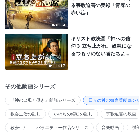
る宗教迫害の実録「青春の
赤い涙」
48:04
キリスト教映画「神への信
仰３ 立ち上がれ、奴隷にな
るつもりのない者たちよ」
日本語吹き替え
1:14:17
その他動画シリーズ
『神の出現と働き』朗読シリーズ
日々の神の御言葉朗読シ
教会生活の証し
いのちの経験の証し
宗教迫害の映画
教会生活――バラエティー作品シリ－ズ
音楽動画
讃