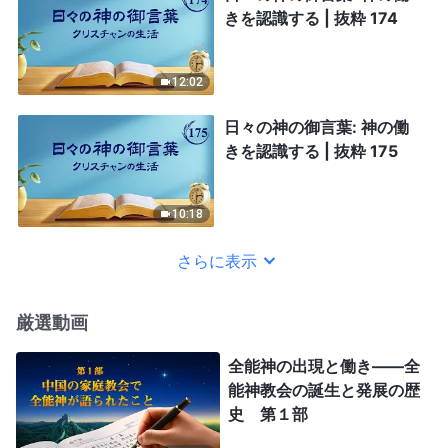
きを認識する | 抜粋 174
12:02
日々の神の御言葉: 神の働
きを認識する | 抜粋 175
10:18
さらに表示
厳選動画
全能神の出現と働き——全
能神教会の誕生と発展の歴
史 第１部