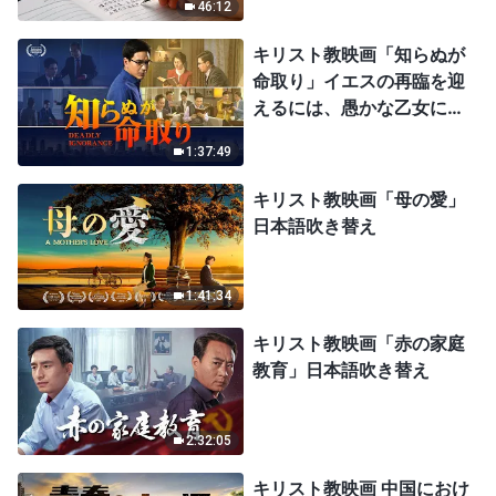
46:12
キリスト教映画「知らぬが
命取り」イエスの再臨を迎
えるには、愚かな乙女にな
ってはならない
1:37:49
キリスト教映画「母の愛」
日本語吹き替え
1:41:34
キリスト教映画「赤の家庭
教育」日本語吹き替え
2:32:05
キリスト教映画 中国におけ