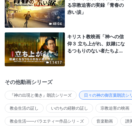
る宗教迫害の実録「青春の
赤い涙」
48:04
キリスト教映画「神への信
仰３ 立ち上がれ、奴隷にな
るつもりのない者たちよ」
日本語吹き替え
1:14:17
その他動画シリーズ
『神の出現と働き』朗読シリーズ
日々の神の御言葉朗読シ
教会生活の証し
いのちの経験の証し
宗教迫害の映画
教会生活――バラエティー作品シリ－ズ
音楽動画
讃