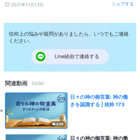
シェアする
2021年11月13日
信仰上の悩みや疑問がありましたら、いつでもご連絡
ください。
Line経由で連絡する
関連動画
33
/
90
日々の神の御言葉: 神の働
きを認識する | 抜粋 173
4:58
日々の神の御言葉: 神の働