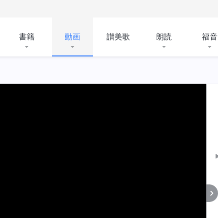
書籍
動画
讃美歌
朗読
福音