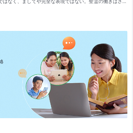
ではなく、ましてや完全な表現ではない。聖霊の働きはさま
人によって変化し、異なる本質を示すとともに、時代により
神の出現と働き』「神の働きと人の働き」（『言葉』第1巻）より
異なった方法で多くの原則に従って働くにもかかわらず、働
質は常に異なる。異なる人に行われる働きにはすべて原則が
これは聖霊の働きの範囲がはっきり限定されており、かなり
、人を対象とする働きと同じではなく、その働きも対象の人
人には行われず、人間の姿をした肉では、人への働きとは同
、異なる対象に対してなされる働きは決して同じではなく、
絡
性に応じて異なってくる。聖霊は人の本来からある本質に基
はせず、その人に本来備わっている素質を越える働きかけも
働きの対象の本質を知ることができる。人に本来備わってい
られている。聖霊は人の素質の限界に応じて人を用いるか、
るようにする。用いられる人に聖霊が働きかけるとき、その
ることはない。その人の生まれながらの素質は働きに役立た
成するために人の利用できる部分を使って働くと言ってもい
る働きは聖霊の働きを直接表し、人間の心や考えが混じり込