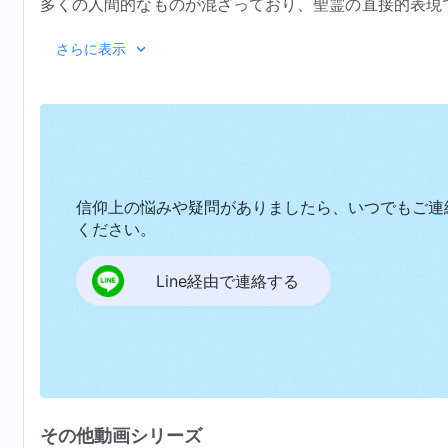
多くの人間的なものが混ざっており、聖霊の直接的表現
ざまで、いかなる条件にも制限されない。聖霊の働きは
『
さらに表示
異なり、国によっても異なる。もちろん、聖霊は多くの
きがどのように、どのような人に行われようと、その本
あり、すべては働きの対象の本質を表すことができる。
慎重だからである。受肉した肉において行われる働きは
の素質に従って変化する。受肉した肉でなされる働きは
じではない。簡潔に言えば、どのように行われようとも
信仰上の悩みや疑問がありましたら、いつでもご連
働きの原則も働きの対象であるさまざまな人の状態や本
ください。
づいてさまざまな人に働きかけ、その本質を越える要求
Line経由で連絡する
しない。そこで、聖霊の人への働きによって、人はその
る本質は変化しないし、人に本来備わっている素質は限
あるいは人に対して働き、人が働きから恩恵を受けられ
人の才能も生まれながらの素質も解き放たれ、保留され
せるために引き出される。聖霊は働きにおいて成果を達
いかもしれない。対照的に、受肉した肉において行われ
その他動画シリーズ