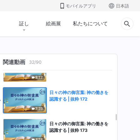
モバイルアプリ
日本語
証し
絵画展
私たちについて
関連動画
日々の神の御言葉: 神の働きを
32
/
90
認識する | 抜粋 171
8:17
日々の神の御言葉: 神の働きを
認識する | 抜粋 172
7:39
日々の神の御言葉: 神の働きを
認識する | 抜粋 173
4:58