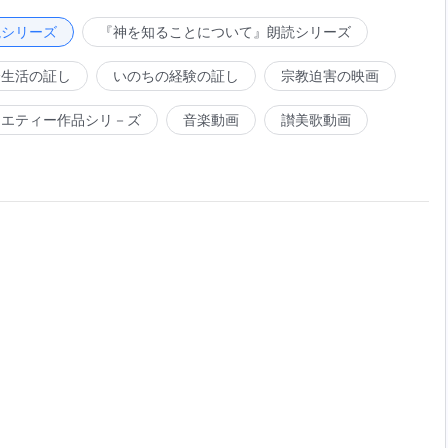
生来の条件はそれに到達できない。聖霊の無数の働きはすべ
かしながら、完全にされる人もいれば、完全にされるための
読シリーズ
『神を知ることについて』朗読シリーズ
れることはなく、救われることなど到底なく、聖霊の働きを
会生活の証し
いのちの経験の証し
宗教迫害の映画
とになる。すなわち、聖霊の働きは人を啓発することだが、
れると言うことはできない。なぜなら、多くの人が追求する
ラエティー作品シリ－ズ
音楽動画
讃美歌動画
彼らは聖霊からの一方的な働きを持っているだけで、主観的
、このような人への聖霊の働きは完全にされる人の役に立つ
ることもできない。それは働きの賜物を持つ人にだけ表現す
通して追随者に与えられるのである。