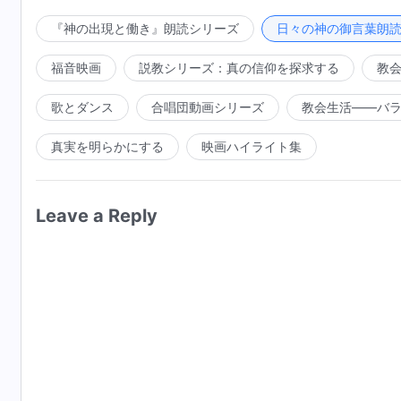
んでいることはない。また、人の賜物や経験、あるいは
て、人に恩恵を与え、啓発することを目指している。し
『神の出現と働き』朗読シリーズ
日々の神の御言葉朗
条件を持っていない人もいる。つまり、後者は完全にさ
福音映画
説教シリーズ：真の信仰を探求する
教
持っていたかもしれないが、最終的には取り除かれるこ
聖霊の働きを持った人すべてが余すところなく完全にさ
歌とダンス
合唱団動画シリーズ
教会生活――バ
道は完全にされることを目指す道ではないからである。
真実を明らかにする
映画ハイライト集
な人間の協力も正しい人間の追求ももたない。そのため
ことになる。聖霊の働きは人には直接見えず、直接触れ
ることができる。つまり、聖霊の働きは人が行う表現を
Leave a Reply