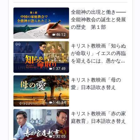
認識する | 抜粋 179
全能神の出現と働き——
5:55
全能神教会の誕生と発展
の歴史 第１部
日々の神の御言葉: 神の働きを
46:12
認識する | 抜粋 180
キリスト教映画「知らぬ
5:46
が命取り」イエスの再臨
を迎えるには、愚かな乙
日々の神の御言葉: 神の働きを
認識する | 抜粋 181
女になってはならない
1:37:49
11:15
キリスト教映画「母の
愛」日本語吹き替え
日々の神の御言葉: 神の働きを
認識する | 抜粋 182
1:41:34
5:36
キリスト教映画「赤の家
庭教育」日本語吹き替え
日々の神の御言葉: 神の働きを
認識する | 抜粋 183
2:32:05
8:24