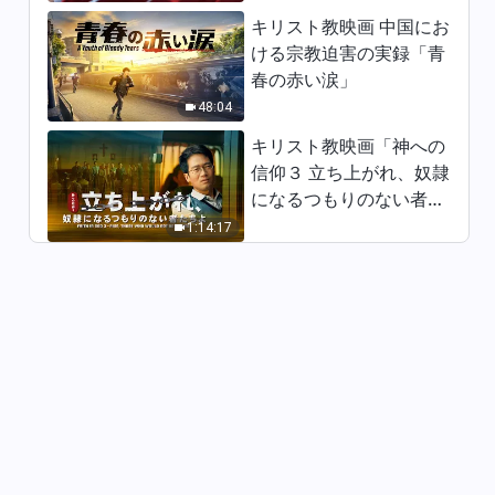
キリスト教映画 中国にお
日々の神の御言葉: 神の働きを
ける宗教迫害の実録「青
認識する | 抜粋 184
春の赤い涙」
14:43
48:04
キリスト教映画「神への
日々の神の御言葉: 神の働きを
信仰３ 立ち上がれ、奴隷
認識する | 抜粋 185
になるつもりのない者た
15:21
ちよ」日本語吹き替え
1:14:17
日々の神の御言葉: 神の働きを
認識する | 抜粋 186
11:52
日々の神の御言葉: 神の働きを
認識する | 抜粋 187
5:40
日々の神の御言葉: 神の働きを