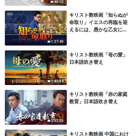
46:12
キリスト教映画「知らぬが
命取り」イエスの再臨を迎
えるには、愚かな乙女にな
ってはならない
1:37:49
キリスト教映画「母の愛」
日本語吹き替え
1:41:34
キリスト教映画「赤の家庭
教育」日本語吹き替え
2:32:05
キリスト教映画 中国におけ