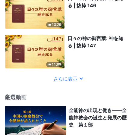
る | 抜粋 146
13:20
日々の神の御言葉: 神を知
る | 抜粋 147
11:09
さらに表示
厳選動画
全能神の出現と働き——全
能神教会の誕生と発展の歴
史 第１部