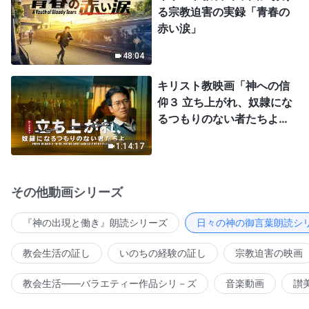
る宗教迫害の実録「青春の
赤い涙」
48:04
キリスト教映画「神への信
仰３ 立ち上がれ、奴隷にな
るつもりのない者たちよ」
日本語吹き替え
1:14:17
その他動画シリーズ
『神の出現と働き』朗読シリーズ
日々の神の御言葉朗読シ
教会生活の証し
いのちの経験の証し
宗教迫害の映画
教会生活――バラエティー作品シリ－ズ
音楽動画
讃