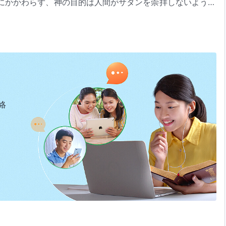
にかかわらず、神の目的は人間がサタンを崇拝しないように
れは最も原則的なことで、一番最初に行われたことです。始
ことについて』「唯一無二の神自身 ４」（『言葉』第2巻）より
は簡単な律法と規則を挙げ、考えられるあらゆる方面に関す
が、その中には神の心が含まれています。神は人類を大切に
せんか。（その通りです。）では、神の心は聖なるものであ
ますか。（はい。）神には隠された意図がありますか。（い
か。（はい。）神がどのような規定を定めたとしても、神の
きな効果があり、それらが道を導きます。それでは、神の意
絡
ところで何か追加的な目的があったり、神は人間を何らかの
は一切ありません。神は言葉の通りに行い、また心でもその
えはありません。神は自分自身のために何かをすることはな
一切ありません。たとえ神には人間のための計画や意図があ
神が行なうことはすべて純粋に人間のために、人類を守り、
われます。この心は貴重ではありませんか。この貴重な心を
いえ。）これをほのめかすものはサタンには一切見られませ
の働き方を見ると、神はどのように働きますか。神はこれら