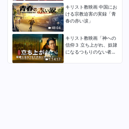
日々の神の御言葉: 神を知る | 抜
粋 151
キリスト教映画 中国にお
ける宗教迫害の実録「青
10:35
春の赤い涙」
48:04
日々の神の御言葉: 神を知る | 抜
粋 152
キリスト教映画「神への
10:41
信仰３ 立ち上がれ、奴隷
になるつもりのない者た
日々の神の御言葉: 神を知る | 抜
ちよ」日本語吹き替え
1:14:17
粋 153
9:07
日々の神の御言葉: 神を知る | 抜
粋 154
6:06
日々の神の御言葉: 神を知る | 抜
粋 155