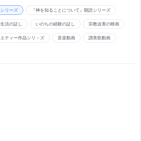
く結び付けて、すべての人に強制しますか。神はそのように
の働きを行ないますか。（神様はわたしたちを導かれます。
読シリーズ
『神を知ることについて』朗読シリーズ
脅迫しますか。神はあなたがたに堂々回りの話し方をします
会生活の証し
いのちの経験の証し
宗教迫害の映画
はどのように導きますか。（神様は光を照らされます。）神
べき事を明確に伝えます。神が働くこれらの方法から、あな
ラエティー作品シリ－ズ
音楽動画
讃美歌動画
方法は、神はあなたの把握する範囲を超えていると感じさせ
神は特にあなたに近く、あなたとの距離はありません。神が
支えるとき、あなたは神の優しさ、神の尊敬すべきことを感
。では、神があなたの堕落を咎めたり、神に背いたことにつ
を用いますか。神は言葉で咎めますか。神はあなたの環境や
。）この鍛錬は、どの程度に達しますか。それは、サタンが
が耐えられる程度に達します。）神は、優しく、愛に溢れ、
な方法で働きます。神の方法は、「神はわたしにこれをさせ
れるべきだ」のような強い感情をあなたに抱かせることはあ
や強い感情をあなたに与えることは決してありません。そう
入れるときでさえ、あなたはどう感じますか。神の権威と力