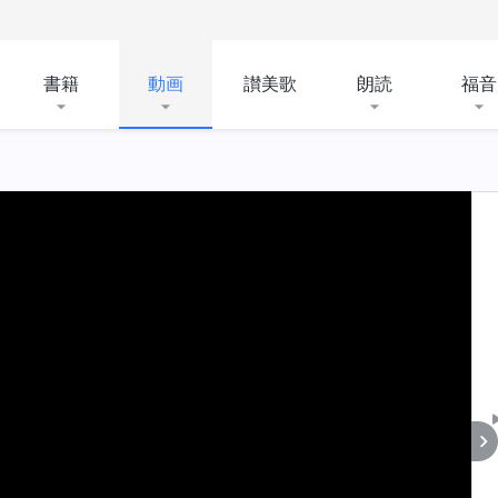
書籍
動画
讃美歌
朗読
福音