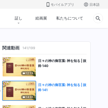
9:50
モバイルアプリ
日本語
日々の神の御言葉: 神を知る | 抜
証し
絵画展
私たちについて
粋 138
17:45
日々の神の御言葉: 神を知る | 抜
粋 139
関連動画
141
/
199
20:24
日々の神の御言葉: 神を知る | 抜
粋 140
12:13
日々の神の御言葉: 神を知る | 抜
粋 141
14:37