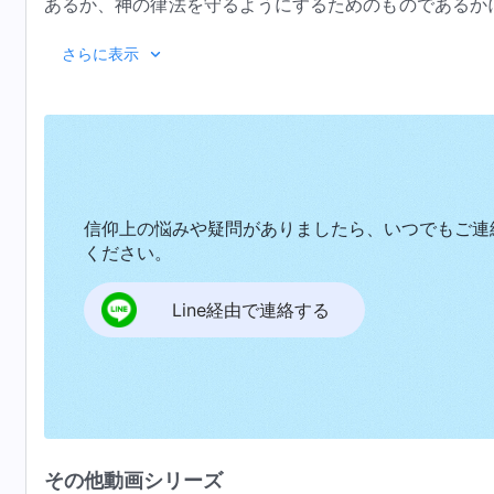
あるか、神の律法を守るようにするためのものであるか
すること、サタンに害されないようにすることです。こ
『神を知る
さらに表示
めに、神の心を人間が理解していなかったときには、神
る規定を定めました。これらの規定は簡単なものです
し、いつくしみ、心から愛しています。そうではありま
ると言うことができますか。神の心は清いであると言え
いえ。）それでは、この神の目的は正しく、前向きです
働きの過程において、それらはすべて人間にとって前向
信仰上の悩みや疑問がありましたら、いつでもご連
思には利己的な考えがありますか。神には人間が関わる
ください。
方法で利用したいのですか。（いいえ。）そういうこと
Line経由で連絡する
ように考えます。目的が混入していることや、利己的考
く、絶対的にすべてを人間のために行い、自身の目的は
るものの、神は自分自身のためには何も行ないません。
人類が誤った道へと迷い込まないようにするために行な
ほのめかすものが一抹でもサタンに見られますか。（い
ん。神の行なうことは、すべて自然に明示されます。神
その他動画シリーズ