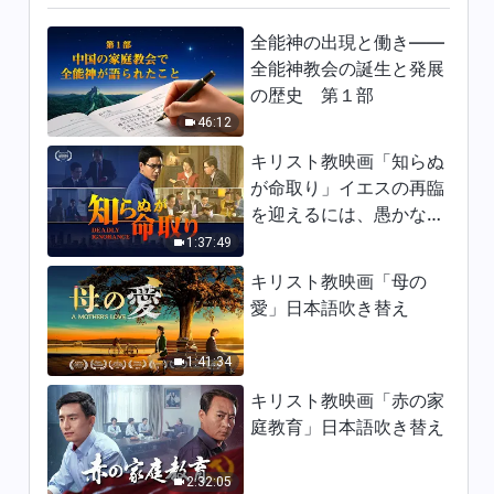
13:20
全能神の出現と働き——
日々の神の御言葉: 神を知る | 抜
全能神教会の誕生と発展
粋 147
の歴史 第１部
11:09
46:12
キリスト教映画「知らぬ
日々の神の御言葉: 神を知る | 抜
が命取り」イエスの再臨
粋 148
を迎えるには、愚かな乙
7:47
女になってはならない
1:37:49
日々の神の御言葉: 神を知る | 抜
キリスト教映画「母の
粋 149
愛」日本語吹き替え
9:13
1:41:34
日々の神の御言葉: 神を知る | 抜
キリスト教映画「赤の家
粋 150
庭教育」日本語吹き替え
9:19
2:32:05