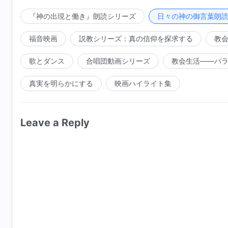
の律法や言葉を、緊箍呪のように一人ひとりの頭にきつ
働きますか。（いいえ。）それでは、神はどのようにそ
『神の出現と働き』朗読シリーズ
日々の神の御言葉朗
神様はわたしたちに助言を与え、励まされます。）神は
福音映画
説教シリーズ：真の信仰を探求する
教
か。（いいえ。）あなたが
真理
を理解できないとき、神
はあなたに光を照らし、真理と一致しないことや、する
歌とダンス
合唱団動画シリーズ
教会生活――バ
たは神とどのような関係にあると感じますか。これらの
真実を明らかにする
映画ハイライト集
ますか。（いいえ。）それでは、どう感じさせますか。
あなたを導くとき、あなたに施すとき、あなたを助け、
じ、神がどれほど美しく、どれほど温かいかを感じます
Leave a Reply
いてあなたを裁いたり鍛錬するとき、どのような方法
人々、出来事、物事などを通して鍛錬しますか。（はい
人間を害するのと同程度に達しますか。（いいえ、人間
繊細で、思いやりのある方法で、特別に配慮された適切
てくれるべきだ」とか、「神はわたしにそれをさせてく
りません。神は物事が耐えがたくなるような強い考え方
ではありませんか。たとえ神の裁きと刑罰の言葉を受け