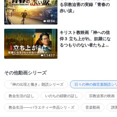
る宗教迫害の実録「青春の
赤い涙」
48:04
キリスト教映画「神への信
仰３ 立ち上がれ、奴隷にな
るつもりのない者たちよ」
日本語吹き替え
1:14:17
その他動画シリーズ
『神の出現と働き』朗読シリーズ
日々の神の御言葉朗読シ
教会生活の証し
いのちの経験の証し
宗教迫害の映画
教会生活――バラエティー作品シリ－ズ
音楽動画
讃