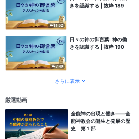
きを認識する | 抜粋 189
11:52
日々の神の御言葉: 神の働
きを認識する | 抜粋 190
7:40
さらに表示
厳選動画
全能神の出現と働き——全
能神教会の誕生と発展の歴
史 第１部