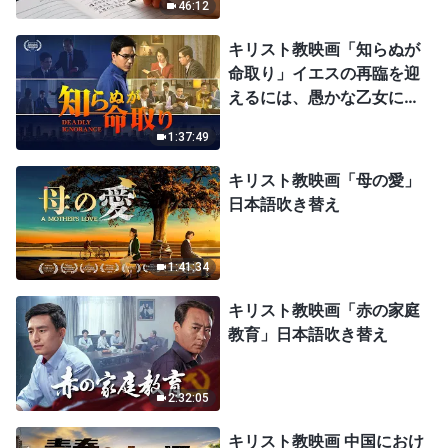
46:12
キリスト教映画「知らぬが
命取り」イエスの再臨を迎
えるには、愚かな乙女にな
ってはならない
1:37:49
キリスト教映画「母の愛」
日本語吹き替え
1:41:34
キリスト教映画「赤の家庭
教育」日本語吹き替え
2:32:05
キリスト教映画 中国におけ