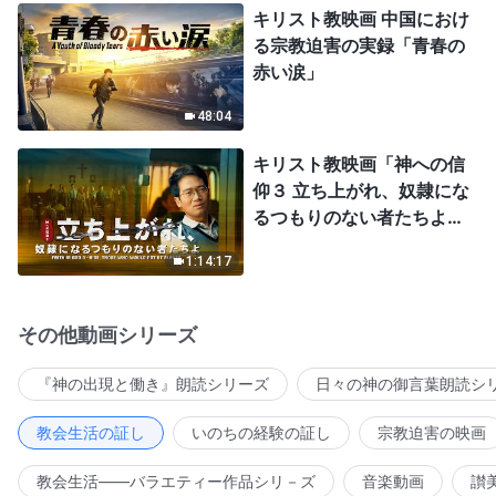
キリスト教映画 中国におけ
る宗教迫害の実録「青春の
赤い涙」
48:04
キリスト教映画「神への信
仰３ 立ち上がれ、奴隷にな
るつもりのない者たちよ」
日本語吹き替え
1:14:17
その他動画シリーズ
『神の出現と働き』朗読シリーズ
日々の神の御言葉朗読シ
教会生活の証し
いのちの経験の証し
宗教迫害の映画
教会生活――バラエティー作品シリ－ズ
音楽動画
讃