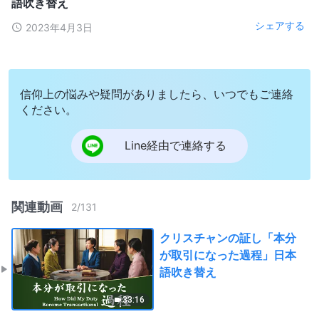
語吹き替え
シェアする
2023年4月3日
信仰上の悩みや疑問がありましたら、いつでもご連絡
ください。
Line経由で連絡する
関連動画
2
/
131
クリスチャンの証し「本分
が取引になった過程」日本
語吹き替え
33:16