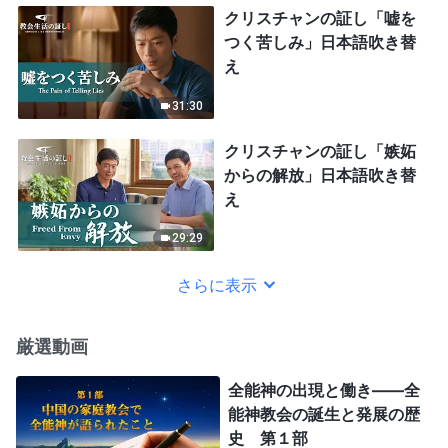
クリスチャンの証し「嘘を
つく苦しみ」日本語吹き替
え
31:30
クリスチャンの証し「嫉妬
からの解放」日本語吹き替
え
29:29
さらに表示
厳選動画
全能神の出現と働き——全
能神教会の誕生と発展の歴
史 第１部