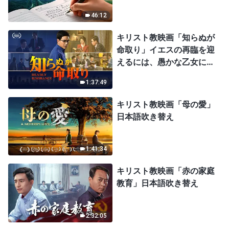
46:12
キリスト教映画「知らぬが
命取り」イエスの再臨を迎
えるには、愚かな乙女にな
ってはならない
1:37:49
キリスト教映画「母の愛」
日本語吹き替え
1:41:34
キリスト教映画「赤の家庭
教育」日本語吹き替え
2:32:05