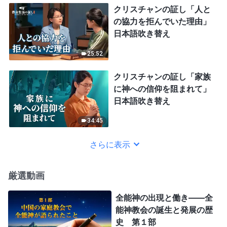
クリスチャンの証し「人と
の協力を拒んでいた理由」
日本語吹き替え
25:52
クリスチャンの証し「家族
に神への信仰を阻まれて」
日本語吹き替え
34:45
さらに表示
厳選動画
全能神の出現と働き——全
能神教会の誕生と発展の歴
史 第１部