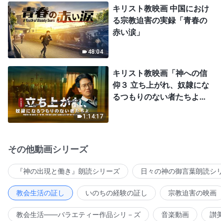
キリスト教映画 中国におけ
る宗教迫害の実録「青春の
赤い涙」
48:04
キリスト教映画「神への信
仰３ 立ち上がれ、奴隷にな
るつもりのない者たちよ」
日本語吹き替え
1:14:17
その他動画シリーズ
『神の出現と働き』朗読シリーズ
日々の神の御言葉朗読シ
教会生活の証し
いのちの経験の証し
宗教迫害の映画
教会生活――バラエティー作品シリ－ズ
音楽動画
讃