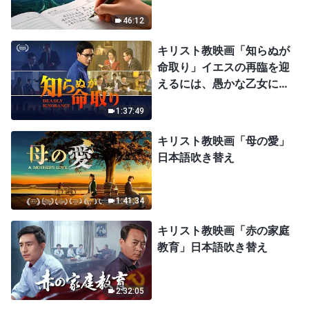
46:12
キリスト教映画「知らぬが
命取り」イエスの再臨を迎
えるには、愚かな乙女にな
ってはならない
1:37:49
キリスト教映画「母の愛」
日本語吹き替え
1:41:34
キリスト教映画「赤の家庭
教育」日本語吹き替え
2:32:05