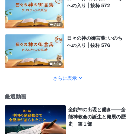
への入り | 抜粋 572
7:23
日々の神の御言葉: いのち
への入り | 抜粋 576
5:04
さらに表示
厳選動画
全能神の出現と働き——全
能神教会の誕生と発展の歴
史 第１部