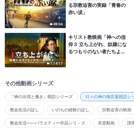
る宗教迫害の実録「青春の
赤い涙」
48:04
キリスト教映画「神への信
仰３ 立ち上がれ、奴隷にな
るつもりのない者たちよ」
日本語吹き替え
1:14:17
その他動画シリーズ
『神の出現と働き』朗読シリーズ
日々の神の御言葉朗読シ
教会生活の証し
いのちの経験の証し
宗教迫害の映画
教会生活――バラエティー作品シリ－ズ
音楽動画
讃