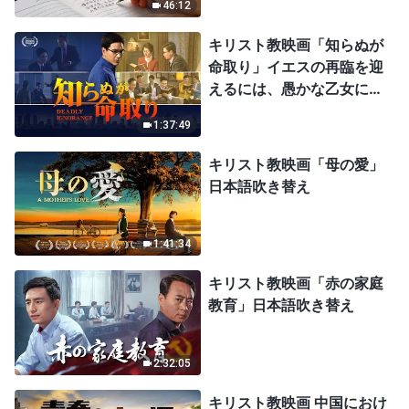
46:12
キリスト教映画「知らぬが
命取り」イエスの再臨を迎
えるには、愚かな乙女にな
ってはならない
1:37:49
キリスト教映画「母の愛」
日本語吹き替え
1:41:34
キリスト教映画「赤の家庭
教育」日本語吹き替え
2:32:05
キリスト教映画 中国におけ