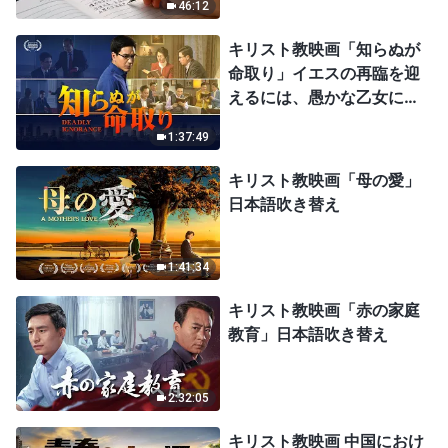
46:12
キリスト教映画「知らぬが
命取り」イエスの再臨を迎
えるには、愚かな乙女にな
ってはならない
1:37:49
キリスト教映画「母の愛」
日本語吹き替え
1:41:34
キリスト教映画「赤の家庭
教育」日本語吹き替え
2:32:05
キリスト教映画 中国におけ