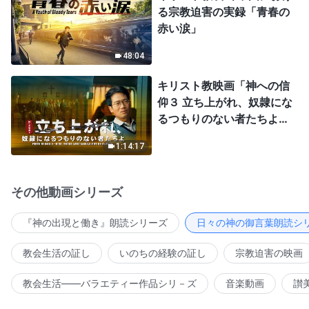
る宗教迫害の実録「青春の
赤い涙」
48:04
キリスト教映画「神への信
仰３ 立ち上がれ、奴隷にな
るつもりのない者たちよ」
日本語吹き替え
1:14:17
その他動画シリーズ
『神の出現と働き』朗読シリーズ
日々の神の御言葉朗読シ
教会生活の証し
いのちの経験の証し
宗教迫害の映画
教会生活――バラエティー作品シリ－ズ
音楽動画
讃