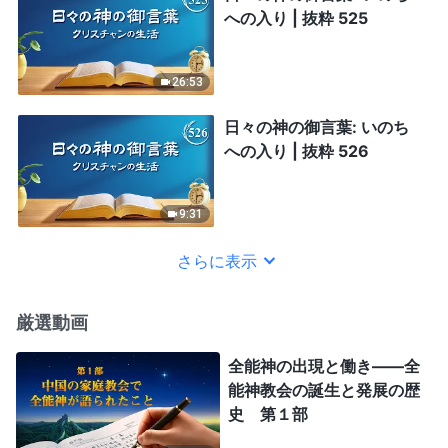
への入り | 抜粋 525
26:53
日々の神の御言葉: いのち
への入り | 抜粋 526
9:31
さらに表示
厳選動画
全能神の出現と働き——全
能神教会の誕生と発展の歴
史 第１部