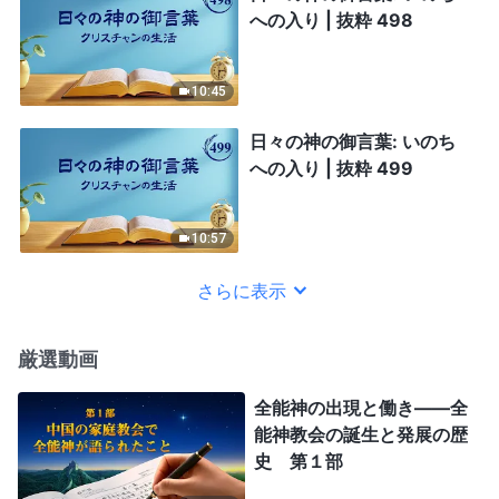
への入り | 抜粋 498
10:45
日々の神の御言葉: いのち
への入り | 抜粋 499
10:57
さらに表示
厳選動画
全能神の出現と働き——全
能神教会の誕生と発展の歴
史 第１部