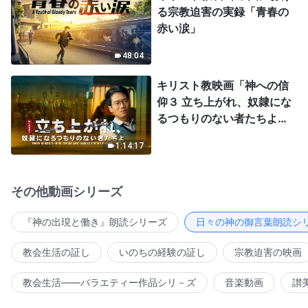
る宗教迫害の実録「青春の
赤い涙」
48:04
キリスト教映画「神への信
仰３ 立ち上がれ、奴隷にな
るつもりのない者たちよ」
日本語吹き替え
1:14:17
その他動画シリーズ
『神の出現と働き』朗読シリーズ
日々の神の御言葉朗読シ
教会生活の証し
いのちの経験の証し
宗教迫害の映画
教会生活――バラエティー作品シリ－ズ
音楽動画
讃