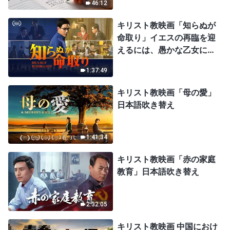
46:12
キリスト教映画「知らぬが
命取り」イエスの再臨を迎
えるには、愚かな乙女にな
ってはならない
1:37:49
キリスト教映画「母の愛」
日本語吹き替え
1:41:34
キリスト教映画「赤の家庭
教育」日本語吹き替え
2:32:05
キリスト教映画 中国におけ