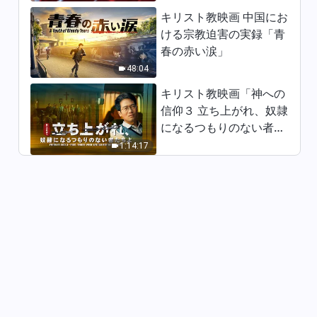
9:26
キリスト教映画 中国にお
ける宗教迫害の実録「青
日々の神の御言葉: いのちへの
春の赤い涙」
入り | 抜粋 487
48:04
9:02
キリスト教映画「神への
信仰３ 立ち上がれ、奴隷
日々の神の御言葉: いのちへの
になるつもりのない者た
入り | 抜粋 488
ちよ」日本語吹き替え
1:14:17
5:30