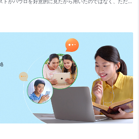
ストがパウロを好意的に見たから用いたのではなく、ただそ
に働くことが出来たのも、喜んでそうしたかったからではな
うかはその人が歩む道にかかっている」（『言葉』第1巻）より
働きができたのも、聖霊による導きと啓きによるもので、彼
い。パウロの働きは、しもべのそれ、つまり一人の使徒の働
った。彼も何かしらの働きをなしたが、パウロの働き程のも
める中で働き、そして彼の働きはパウロのそれとは異なるも
のである。彼は使徒としての立場で働いたのではなく、神へ
また、働きの過程で個人的な追求が含まれていたが、彼の追
絡
なかったのである。パウロは、働きを行う間、精錬を受け入
った。彼は自分の働きが神の望みを満たしてさえいれば、そ
見返りが与えられると信じていた。パウロの働きには個人的
追い求める中で働いたのではなかった。その働きの全ては取
まれていなかった。その働きの過程において、パウロの古い
奉仕であり、自らの性質を変えることはできなかったのであ
けることもなく、自分の働きを直接行い、見返りを動機とし
よる刈り込みを受け、取り扱われ、精錬された。ペテロの働