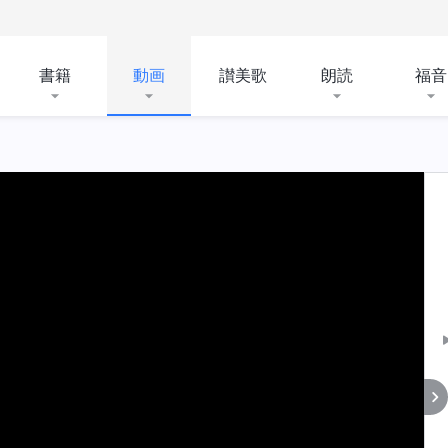
書籍
動画
讃美歌
朗読
福音