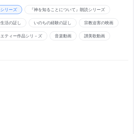
た。ペテロはそれほどたくさんの働きをなしたわけではない
のは
真理
であり、真の変化であった。彼の働きは単に働きそ
読シリーズ
『神を知ることについて』朗読シリーズ
ロは多くの働きをなしたが、それらは全て聖霊の働きであっ
会生活の証し
いのちの経験の証し
宗教迫害の映画
るものではなかったのである。ペテロの働きが少ないのは、
である。その働きの量では、彼らが完全にされたかどうかは
ラエティー作品シリ－ズ
音楽動画
讃美歌動画
追い求めたのに対し、もう一人は、神の究極の愛へ到達し、
してもらうために愛に満ちた姿を実現することを求めた。彼
ずれが完全とされたのかを、それぞれの働きの量だけで決め
してみせること、神に従い、神による刈り込みや取り扱いを
なることを追求した。彼は自らを神に捧げ、全てを神の手に
決意し、実際その通り成し遂げた。これが、ペテロの最後が
対して行った働きは、彼を完全にするものであり、一方で聖
った。それは、この二人の本性、そして追求に対する考え方
受けたが、ペテロはそれを自分自身に実際に用い、そして他
者に与え、自らは一切何かを得ることはなかった。このよう
ほとんど無きに等しかった。彼は、自身の自然体を維持し、