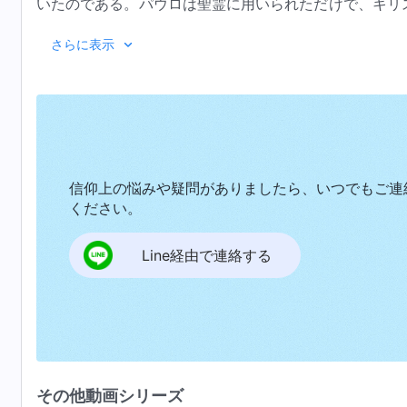
いたのである。パウロは聖霊に用いられただけで、キリ
の賜物ゆえだったのである。パウロがキリストのため
『神の出現と働き』「成功するかど
さらに表示
く、聖霊に打たれてそうしたのである。彼がそのような
の働きが彼の追求や人間性を表しているのでは決してな
きを表しているのである。しかしペテロはそうではなか
のではなかった。ペテロは、自分の霊的な成長を追い求
のだった。ペテロの働きは、被造物の本分を尽くしたも
の愛を追い求める過程の中で働いたのである。パウロも
信仰上の悩みや疑問がありましたら、いつでもご連
求は、彼の将来への希望と良き終着点への願い以外には
ください。
れなかったし、神による刈り込みや取り扱いも認めなか
Line経由で連絡する
して神に喜ばれることだけをしてさえいれば、最終的に
な経験は一切なく、働きそのもののためにあり、変化を
り引きであって、被造物としての本分や神への服従は含
性質には何ら変化はなかった。彼の働きは単に他者への
る。パウロは完全にされることも神による取り扱いを受
て働いたのである。その点ペテロは違った。彼は、神に
その他動画シリーズ