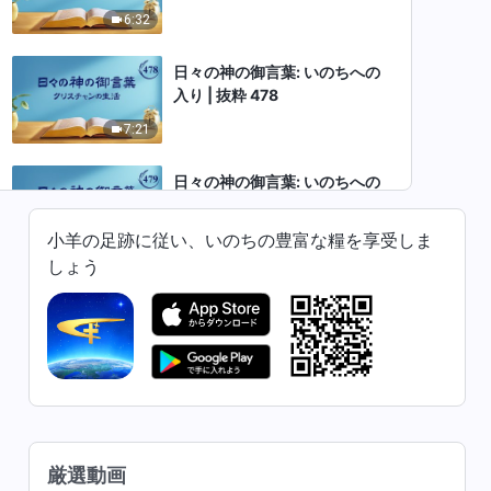
6:32
日々の神の御言葉: いのちへの
入り | 抜粋 478
7:21
日々の神の御言葉: いのちへの
入り | 抜粋 479
小羊の足跡に従い、いのちの豊富な糧を享受しま
13:09
しょう
日々の神の御言葉: いのちへの
入り | 抜粋 480
12:12
日々の神の御言葉: いのちへの
入り | 抜粋 481
5:38
厳選動画