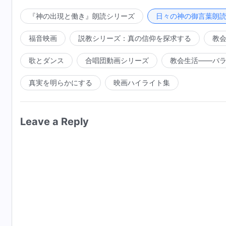
きの目的と動機は、パウロのそれとは根本的に違ってい
が、彼の性質は多くの変化を経験し、彼が追い求めたも
『神の出現と働き』朗読シリーズ
日々の神の御言葉朗
のもののために行われたのではなかった。一方でパウ
福音映画
説教シリーズ：真の信仰を探求する
教
て、パウロは協力していたものの、それは彼の経験によ
聖霊が彼の身にそれほど働きを行わなかったということ
歌とダンス
合唱団動画シリーズ
教会生活――バ
決まらない。彼ら二人の内、一人は見返りを得るために
真実を明らかにする
映画ハイライト集
被造物としての本分を尽くすことを追い求め、神に満足
らは、外見も違えば中身も違うのだから、二人の内のい
ることはできない。ペテロは、神を愛する人の姿を実現
Leave a Reply
受け入れ、そして被造物としてのその本分を尽くす者に
委ね、そして死ぬまで神に従った。ペテロはこのように
パウロのそれと異なる根本的な理由だ。聖霊がペテロに
霊がパウロに対して行った働きは彼を利用するためであ
が同じではなかったからである。両者とも聖霊の働きを
者にも与えた一方で、パウロは、聖霊の働きの全てを他
に、聖霊の働きを長年経験した後、パウロ自身の変化は