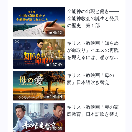
日々の神の御言葉: いのちへの
入り | 抜粋 482
全能神の出現と働き——
全能神教会の誕生と発展
12:55
の歴史 第１部
46:12
日々の神の御言葉: いのちへの
入り | 抜粋 483
キリスト教映画「知らぬ
4:00
が命取り」イエスの再臨
を迎えるには、愚かな乙
日々の神の御言葉: いのちへの
女になってはならない
1:37:49
入り | 抜粋 484
キリスト教映画「母の
8:01
愛」日本語吹き替え
日々の神の御言葉: いのちへの
1:41:34
入り | 抜粋 485
キリスト教映画「赤の家
9:10
庭教育」日本語吹き替え
日々の神の御言葉: いのちへの
入り | 抜粋 486
2:32:05