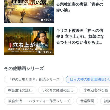
る宗教迫害の実録「青春の
赤い涙」
48:04
キリスト教映画「神への信
仰３ 立ち上がれ、奴隷にな
るつもりのない者たちよ」
日本語吹き替え
1:14:17
その他動画シリーズ
『神の出現と働き』朗読シリーズ
日々の神の御言葉朗読シ
教会生活の証し
いのちの経験の証し
宗教迫害の映画
教会生活――バラエティー作品シリ－ズ
音楽動画
讃