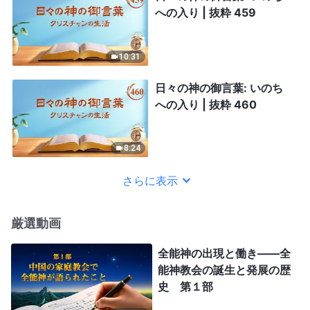
への入り | 抜粋 459
10:31
日々の神の御言葉: いのち
への入り | 抜粋 460
8:24
さらに表示
厳選動画
全能神の出現と働き——全
能神教会の誕生と発展の歴
史 第１部