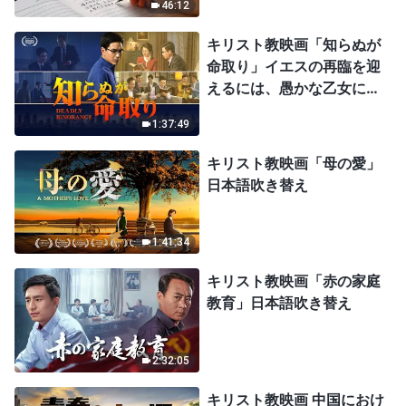
46:12
キリスト教映画「知らぬが
命取り」イエスの再臨を迎
えるには、愚かな乙女にな
ってはならない
1:37:49
キリスト教映画「母の愛」
日本語吹き替え
1:41:34
キリスト教映画「赤の家庭
教育」日本語吹き替え
2:32:05
キリスト教映画 中国におけ