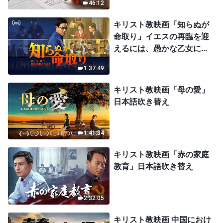
46:12
キリスト教映画「知らぬが
命取り」イエスの再臨を迎
えるには、愚かな乙女にな
ってはならない
1:37:49
キリスト教映画「母の愛」
日本語吹き替え
1:41:34
キリスト教映画「赤の家庭
教育」日本語吹き替え
2:32:05
キリスト教映画 中国におけ