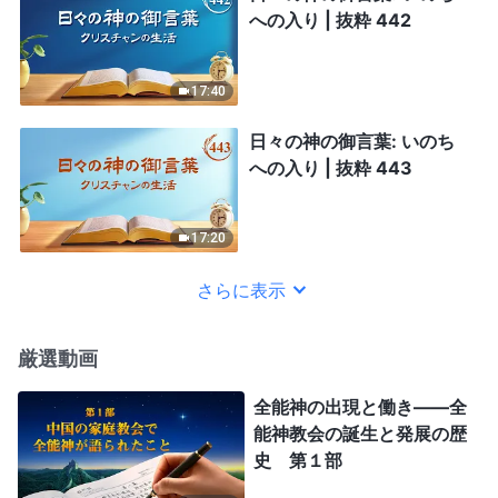
への入り | 抜粋 442
17:40
日々の神の御言葉: いのち
への入り | 抜粋 443
17:20
さらに表示
厳選動画
全能神の出現と働き——全
能神教会の誕生と発展の歴
史 第１部