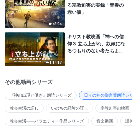
る宗教迫害の実録「青春の
赤い涙」
48:04
キリスト教映画「神への信
仰３ 立ち上がれ、奴隷にな
るつもりのない者たちよ」
日本語吹き替え
1:14:17
その他動画シリーズ
『神の出現と働き』朗読シリーズ
日々の神の御言葉朗読シ
教会生活の証し
いのちの経験の証し
宗教迫害の映画
教会生活――バラエティー作品シリ－ズ
音楽動画
讃