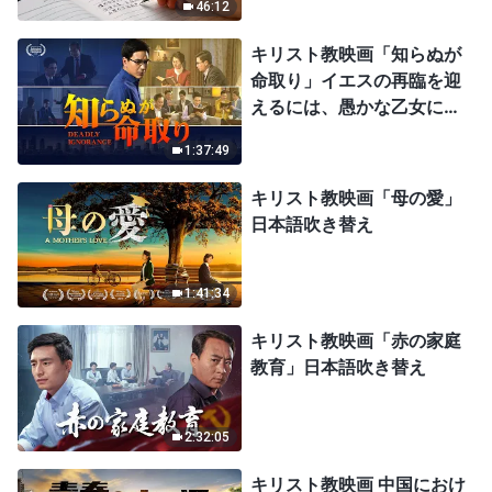
46:12
キリスト教映画「知らぬが
命取り」イエスの再臨を迎
えるには、愚かな乙女にな
ってはならない
1:37:49
キリスト教映画「母の愛」
日本語吹き替え
1:41:34
キリスト教映画「赤の家庭
教育」日本語吹き替え
2:32:05
キリスト教映画 中国におけ