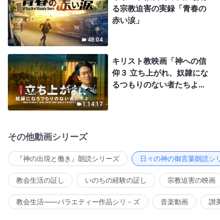
る宗教迫害の実録「青春の
赤い涙」
48:04
キリスト教映画「神への信
仰３ 立ち上がれ、奴隷にな
るつもりのない者たちよ」
日本語吹き替え
1:14:17
その他動画シリーズ
『神の出現と働き』朗読シリーズ
日々の神の御言葉朗読シ
教会生活の証し
いのちの経験の証し
宗教迫害の映画
教会生活――バラエティー作品シリ－ズ
音楽動画
讃