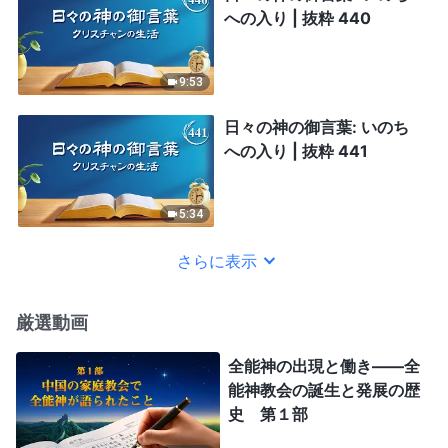
への入り | 抜粋 440
9:53
日々の神の御言葉: いのち
への入り | 抜粋 441
5:34
さらに表示
厳選動画
全能神の出現と働き——全
能神教会の誕生と発展の歴
史 第１部