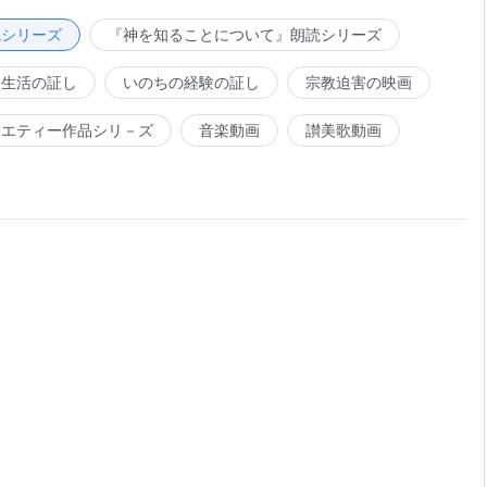
落した性質は消えていく。みな人間の姿になり、人間の反抗
だ。どんな事情があろうと、決して神の言葉を離れることは
読シリーズ
『神を知ることについて』朗読シリーズ
き、神の光の中で人間を征服する。神がこの時代になす働き
、神の言葉によって成し遂げられる。すべての国家、分派、
神の言葉を読まないなら、あなたは何も理解しない。自ら神
神が直接話をし、すべての人は神の言葉をその手につかむ。
会生活の証し
いのちの経験の証し
宗教迫害の映画
を通じて、神の言葉についての認識は包括的なものとなる。
るところに行き渡る。人々は神の言葉を内に抱き、神の言葉
ができる。
ラエティー作品シリ－ズ
音楽動画
讃美歌動画
人々は神の言葉に満たされ、そして人間は完全なものとされ
葉を現実のものとして得ている者たちである。