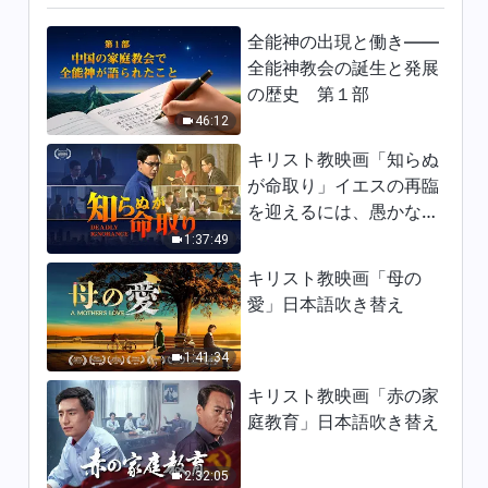
7:08
全能神の出現と働き——
全能神教会の誕生と発展
日々の神の御言葉: いのちへの
の歴史 第１部
入り | 抜粋 411
46:12
12:17
キリスト教映画「知らぬ
が命取り」イエスの再臨
日々の神の御言葉: いのちへの
を迎えるには、愚かな乙
入り | 抜粋 412
女になってはならない
1:37:49
11:42
キリスト教映画「母の
日々の神の御言葉: いのちへの
愛」日本語吹き替え
入り | 抜粋 413
13:37
1:41:34
キリスト教映画「赤の家
日々の神の御言葉: いのちへの
庭教育」日本語吹き替え
入り | 抜粋 414
9:56
2:32:05