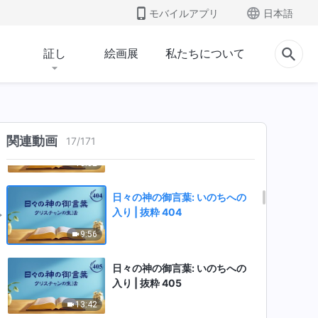
入り | 抜粋 401
モバイルアプリ
日本語
13:21
証し
絵画展
私たちについて
日々の神の御言葉: いのちへの
入り | 抜粋 402
4:09
日々の神の御言葉: いのちへの
関連動画
17
/
171
入り | 抜粋 403
18:32
日々の神の御言葉: いのちへの
入り | 抜粋 404
9:56
日々の神の御言葉: いのちへの
入り | 抜粋 405
13:42