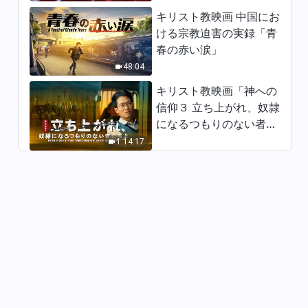
キリスト教映画 中国にお
日々の神の御言葉: いのちへの
ける宗教迫害の実録「青
入り | 抜粋 415
春の赤い涙」
5:10
48:04
日々の神の御言葉: いのちへの
キリスト教映画「神への
入り | 抜粋 416
信仰３ 立ち上がれ、奴隷
になるつもりのない者た
14:53
ちよ」日本語吹き替え
1:14:17
日々の神の御言葉: いのちへの
入り | 抜粋 417
12:35
日々の神の御言葉: いのちへの
入り | 抜粋 418
18:51
日々の神の御言葉: いのちへの
入り | 抜粋 419