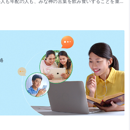
い人も年配の人も、みな神の言葉を飲み食いすることを重視
実に入るなら、あなたは
神の国
の時代に入っている。今日、
いてどれほどを知っているのだろう。どれほど成長している
いと感じ、いつであろうと、神の言葉が新たであると感じて
かなかったのであれば、その人たちは務めをないがしろにし
言葉を用いて働き、人間に施す。だれでも神の言葉を求め、
これほど深くまで飲み食いしているか、どれほど受容できる
いなければいけない。神の言葉を重要なものとみなし、それ
ればいけない。神はまことに多くのことを語ってきた。神の
践することがなければ、神を信じているとは言えない。神を
絡
を体験し、神の言葉を生きなければいけない。それだけが神
が、今達成されつつある働きである。今からは、神の言葉に
神の言葉について何も話せず、実践できないのなら、その人
践することによってのみ、あなたは神の言葉を示すことがで
満たすためにパンを求め」ているのだ。つまらない
証し
や無
たの言うことを信じるようになる。神の言葉をもたないのな
何も得ていないならば、それは神への信仰ではない。そのよ
は、神の言葉を語れる。できないのなら、それは、聖霊があ
いない。なぜ神の言葉をもっと飲み食いしなければいけない
ないということだ。これが神の言葉の重要性である。あなた
けを求めるのは、信じていると言えるだろうか。神を信じる
への渇きを覚える者は、
真理
に渇き、そうした人々だけが、
にするのか。神の言葉を飲み食いすることなく完全にされる
っと多くを語るだろう。神はまず、あなたがたの間で言葉を
き』「神の国の時代は言葉の時代である」（『言葉』第1巻）より
、神の国の民とみなされるだろうか。神を信じるとは、正確
ちに語り、彼らを征服する。言葉により、すべての人は心か
外に対しては、よい行いをしなければいけないが、最も大事