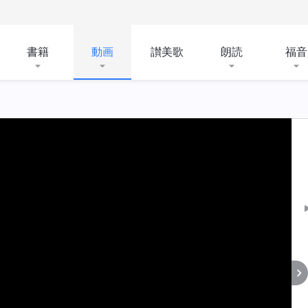
書籍
動画
讃美歌
朗読
福音