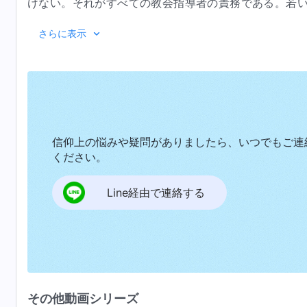
けない。それがすべての教会指導者の責務である。若
し、神の言葉を心に留めていなければいけない。この現
神は大変多くのことを話した。あなたはこれらにつ
さらに表示
大抵の人は神の言葉を飲み食いしなければ生きていけな
のだろう。教会指導者が兄弟姉妹を神の言葉の現実に導
いる。そう感じる時、人は正しい道を歩み始める。神は
ており、責任を果たすことができていない。神の言葉を
渇望するなら、神の言葉の世界に入るだろう。
かを問わず、あなたは言葉を飲み食いする方法を知って
を飲み食いすることの重要性と必要性を理解していなけ
言葉を飲み食いしなければ、また、神の言葉を求め、実
信仰上の悩みや疑問がありましたら、いつでもご連
信じているのだから、神の言葉を飲み食いし、神の言葉
ください。
言葉の時代、つまり、千年神の国の時代に入ること
を信じるということなのだ。神を信じると言いながら、
ついての交流を行いなさい。神の言葉を飲み食いし、実
は、神を信じているとは見なされない。それは「飢えを
Line経由で連絡する
きる。経験からくる言葉によってだけ、他の人々はあな
益な事がら、表面的な事がらだけを話して、現実的には
ら、誰も信じさせることはできない。神に用いられる者
うであるなら、あなたは神を信じる正しい道を理解して
なたの内に働いておらず、あなたはまだ完全にされてい
のか。神の言葉を飲み食いすることなく天に昇ることだ
の心には、神の言葉への渇きがあるだろうか。神の言葉
者の第一歩は何か。神はどのような道を経て人間を完全
神の祝福を受ける。将来、神はあらゆる宗派・教派にも
『神の出現と働
ものだろうか。神の言葉を現実として持っていない者が
述べて、あなたがたを完全にする。その後で、異邦人た
その他動画シリーズ
にはどういうことなのか。神を信じる者は、少なくとも