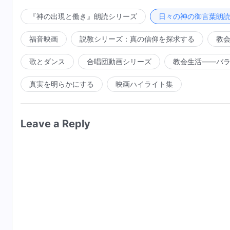
ら完全に確信する。神の言葉と啓示とにより、人間の堕
なことは、神の言葉を自分のものとしているということ
『神の出現と働き』朗読シリーズ
日々の神の御言葉朗
的な性質もまた減じる。言葉は権威をもって人間に働
できない。神についての認識と、神の心の成就はすべて
は、神の働きの転機同様、すべて神の言葉の中にある。
宗派、領域は、将来、言葉によって征服されるだろう。
福音映画
説教シリーズ：真の信仰を探求する
教
の言葉を飲み食いし、兄弟姉妹との交わり、実際の体験
それによって、人々は完全にされる。神の言葉はあらゆ
そのようにしてはじめて、実際に神の言葉を生きること
歌とダンス
合唱団動画シリーズ
教会生活――バ
を語り、神の言葉のままに実践する。内面も外面も、
る。神の心を実践し、神の証人になれる者たちは神の言
真実を明らかにする
映画ハイライト集
Leave a Reply