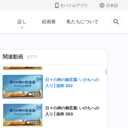
入り | 抜粋 389
モバイルアプリ
日本語
5:57
証し
絵画展
私たちについて
日々の神の御言葉: いのちへの
入り | 抜粋 390
10:49
日々の神の御言葉: いのちへの
関連動画
5
/
171
入り | 抜粋 391
5:15
日々の神の御言葉: いのちへの
入り | 抜粋 392
5:19
日々の神の御言葉: いのちへの
入り | 抜粋 393
11:57