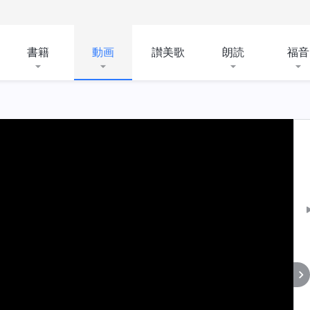
書籍
動画
讃美歌
朗読
福音