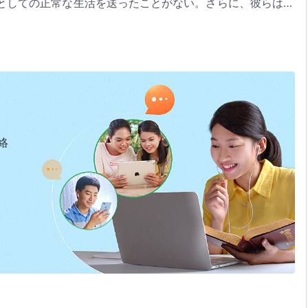
としての正常な生活を送ったことがない。さらに、彼らは正
な関係をもったこともない。このことから、人間の問題と欠
「信者はどのような観点をもつべきか」（『言葉』第1巻）より
ることがわかる。そのことは、人がいまだ神への信仰の正し
とを証明するのに十分である。では、神への信仰の正しい軌
あなたが神の前で常に心を静め、神との正常な交わりを享受
るようになり、神に関するさらに深い認識を徐々に得ること
きを得るのである。そしてあなたの切望も膨らみ、
真理
に入
るようになる。この道を通じ、あなたは次第にサタンの支配
絡
うな人は正しい軌道に入ったのである。自分の実体験を評価
れまでに述べたこととそれらを照らし合わせるとき、あなた
、サタンの足かせと支配から自由になったのか。いまだ正し
は切れていない。そうであれば、神を愛そうと求めたところ
神に対する自分の愛はゆるぎなく、心からのものだとあなた
っていない。あなたは神をからかおうとしているのではない
全に神のものとされ、
神の国
の民として数えられたいなら、
なければならない。