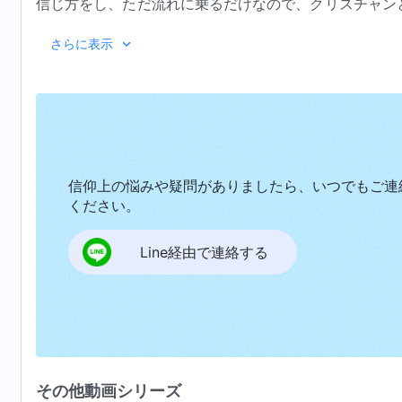
信じ方をし、ただ流れに乗るだけなので、クリスチャン
常な人間関係をもったことがなく、ましてや神との正常
『神の出現と働き』
さらに表示
点、および神の旨を邪魔し得るその他の要因が数多くあ
い軌道に乗っておらず、真の人生経験に入っていないこ
道に乗るとはどういうことか。正しい軌道に乗るとは、
することができ、人間には何が欠けているかを次第に知
である。これにより、あなたの霊は日々新たな洞察と啓
ることを求めるとともに、新しい光と認識が日々存在す
信仰上の悩みや疑問がありましたら、いつでもご連
から自由になり、いのちにおいて成長を遂げる。このよ
ください。
し、信仰において自分が追求した道を検
証し
なさい。こ
Line経由で連絡する
は正しい軌道に乗っているか。どのような事柄において
い軌道に乗っていないなら、あなたとサタンのつながり
で、本物で、純真で、純粋な愛へと導かれるだろうか。
は言うが、あなたはまだサタンの足かせから自由にな
か。神に対する自分の愛が不純でない状態へと至り、完
あなたはまず自分自身を神への信仰の正しい軌道に乗せ
その他動画シリーズ