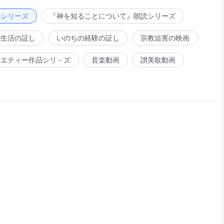
読シリーズ
『神を知ることについて』朗読シリーズ
会生活の証し
いのちの経験の証し
宗教迫害の映画
ラエティー作品シリ－ズ
音楽動画
讃美歌動画