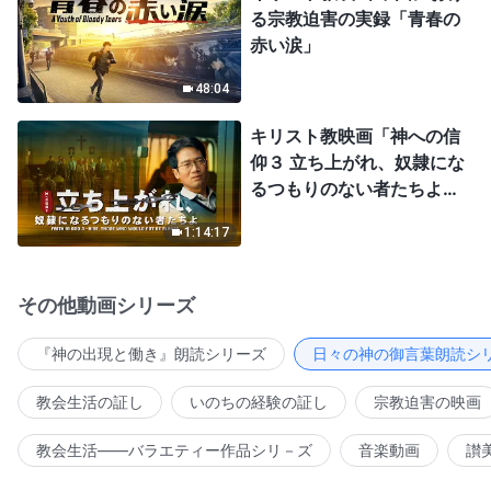
る宗教迫害の実録「青春の
赤い涙」
48:04
キリスト教映画「神への信
仰３ 立ち上がれ、奴隷にな
るつもりのない者たちよ」
日本語吹き替え
1:14:17
その他動画シリーズ
『神の出現と働き』朗読シリーズ
日々の神の御言葉朗読シ
教会生活の証し
いのちの経験の証し
宗教迫害の映画
教会生活――バラエティー作品シリ－ズ
音楽動画
讃