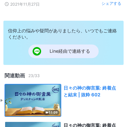
シェアする
2021年11月27日
信仰上の悩みや疑問がありましたら、いつでもご連絡
ください。
Line経由で連絡する
関連動画
23
/
33
日々の神の御言葉: 終着点
と結末 | 抜粋 602
11:09
日々の神の御言葉: 終着点