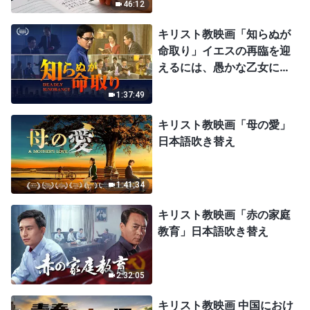
46:12
キリスト教映画「知らぬが
命取り」イエスの再臨を迎
えるには、愚かな乙女にな
ってはならない
1:37:49
キリスト教映画「母の愛」
日本語吹き替え
1:41:34
キリスト教映画「赤の家庭
教育」日本語吹き替え
2:32:05
キリスト教映画 中国におけ