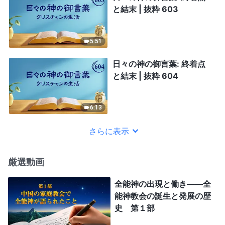
と結末 | 抜粋 603
5:51
日々の神の御言葉: 終着点
と結末 | 抜粋 604
6:13
さらに表示
厳選動画
全能神の出現と働き——全
能神教会の誕生と発展の歴
史 第１部