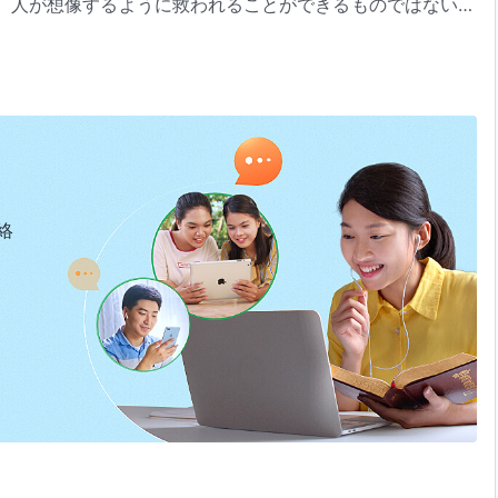
、人が想像するように救われることができるものではない。
霊の働きと試練を経験せず、また肉となった神に完全にされ
現と働き』「神と人は共に安息へと入る」（『言葉』第1巻）より
から、このような人々は神に名目上つき従い始めた時から聖
の人の本質によって決定する
全く完全にされることができない。実際、聖霊も彼らに対し
なる啓きあるいは導きをも、どんな形でも、与えない。ただ
成したからだ。しかし最後の安息の中に生きられないなら、
末を明らかにすればいい。人の熱狂や、意志はサタンから来
。子供の悪や義を、親へ転嫁することはできない。又、親の
ことができない。どんな種類の人であっても、聖霊の働きを
価する終着点がある。それは人の本質によって決定される。
か。なぜ夫は彼の妻を愛するのだろうか。また、なぜ妻は夫
絡
のだろうか。また、なぜ父母は子供たちをかわいがるのだろ
べて自分の目的を達成し、自分の私欲を満足させるためでは
ない。もし義を行うなら、その人は正しく、もし悪を行うな
神の仕事のためだろうか。被造物の本分を果たすためだろう
、悪を行う者には破滅が待っている。人が聖なる者なら、そ
なかった人は、絶対に聖霊の働きを得ることができない。こ
ころが一つもない。人それぞれに価する終着点がある。それ
。人が彼らに対してどれだけ多くの愛を持っていても、それ
関係ない。
と愛はみな人の意志を代表するのであって、神の意志を代表
悪であっても、邪悪な人びとは破滅すべきで、正しい人びと
ない。名目上神を信じ神に従う振りを装うが神を信じるとは
子供は信じ、親が信じなくても、そこには何の関係もない。
みを拡張しても、彼らはやはり神の共感を得ないあるいは聖
価する終着点がある。それは人の本質によって決定される。