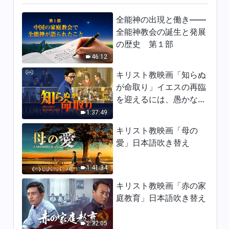
8:54
全能神の出現と働き——
全能神教会の誕生と発展
日々の神の御言葉: 終着点と結
の歴史 第１部
末 | 抜粋 606
46:12
7:35
キリスト教映画「知らぬ
が命取り」イエスの再臨
日々の神の御言葉: 終着点と結
を迎えるには、愚かな乙
末 | 抜粋 607
女になってはならない
1:37:49
17:42
キリスト教映画「母の
日々の神の御言葉: 終着点と結
愛」日本語吹き替え
末 | 抜粋 608
6:43
1:41:34
キリスト教映画「赤の家
日々の神の御言葉: 終着点と結
庭教育」日本語吹き替え
末 | 抜粋 609
10:15
2:32:05