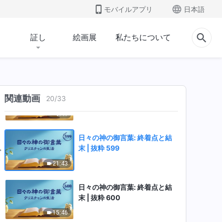
末 | 抜粋 596
モバイルアプリ
日本語
5:41
証し
絵画展
私たちについて
日々の神の御言葉: 終着点と結
末 | 抜粋 597
4:52
日々の神の御言葉: 終着点と結
関連動画
20
/
33
末 | 抜粋 598
9:41
日々の神の御言葉: 終着点と結
末 | 抜粋 599
21:43
日々の神の御言葉: 終着点と結
末 | 抜粋 600
15:46