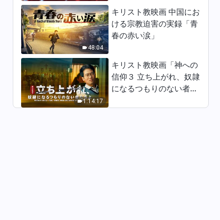
キリスト教映画 中国にお
日々の神の御言葉: 終着点と結
ける宗教迫害の実録「青
末 | 抜粋 610
春の赤い涙」
7:55
48:04
日々の神の御言葉: 終着点と結
キリスト教映画「神への
末 | 抜粋 611
信仰３ 立ち上がれ、奴隷
になるつもりのない者た
11:52
ちよ」日本語吹き替え
1:14:17
日々の神の御言葉: 終着点と結
末 | 抜粋 612
9:48