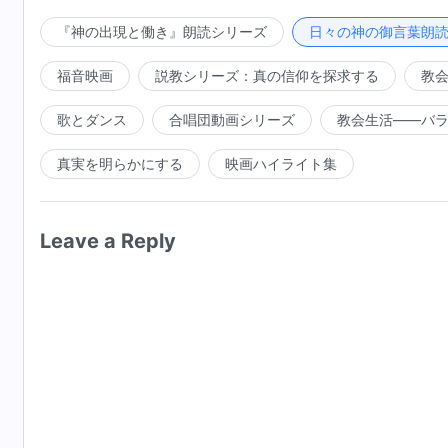
霊の働きを得ないのである。たとえ誠意をもって神に従
その終着点は他人とは関係ない。
ができなかったとしても、彼らはやはり、時折、聖霊の
『神の出現と働き』朗読シリーズ
日々の神の御言葉朗
ではあるが、心から信じない人たちは、全く、聖霊の臨
だから人が安息に入る前に、その周りには肉親がい
福音映画
説教シリーズ：真の信仰を探求する
教
れる余地が全くない。たとえ本を読み、或いはたまには
が本分を尽くせば、その人は尽くさない人にとって敵と
後には、彼らは、安息の中で生きることができない。人
入る者は、滅ぼされる者とは相容れない。人それぞれに
歌とダンス
合唱団動画シリーズ
教会生活――バ
価するかによってあるいは、周りの人が彼らのことをど
その終着点は他人とは関係ない。
真実を明らかにする
映画ハイライト集
かあるいは彼らに聖霊の臨在があるかどうか、によって
した後、彼らの性質が変化したかどうかと彼らが神につ
られる。もし聖霊の働きがある人の上にあれば、この人
Leave a Reply
粋になるのである。人が神につき従った時間が長くても
が彼らの上に働いていることを意味する。もし彼らが変
ないことを意味する。たとえ、このような人が何らかの
れている。たまに仕えることでは、彼らの性質の変化の
滅ぼされる。なぜなら、
神の国
の中には奉仕を差し出す
役立つように自らの性質を変えなかった人への需要も全
を信じれば、全家族が祝福される」は、恵みの時代に適