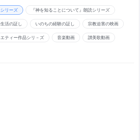
う人が、素質がとても劣っていて多くの
真理
を理解すること
働きを得ることは可能である。しかし、素質はかなりいい方
読シリーズ
『神を知ることについて』朗読シリーズ
在を得ることはできない。このような人々においては、救わ
る。しかし一度安息に入ると、言及すべき肉親はいない。人
会生活の証し
いのちの経験の証し
宗教迫害の映画
メッセージを聞き、或いは歌って神を賛美するとしても、最
なる。神を愛する者は神を憎む者の敵である。そして安息に
が心から追い求めているかどうかは、他の人が彼らをどう評
価する終着点がある。それは人の本質によって決定される。
ラエティー作品シリ－ズ
音楽動画
讃美歌動画
う見るかによって決まるのではなく、聖霊が彼らの上で働く
決められる。さらにそれは、一定の期間の聖霊の働きを経験
『小羊に従って新しい歌を歌おう』より
いての知識をもっているかどうかによって、なおさら、決め
の性質は次第に変化し、彼らの神を信じる観点もますます純
短くても、彼らが変化を経験したならば、このことは、聖霊
化しなかったなら、このことは、聖霊が彼らの上に働いてい
奉仕を差し出しても、彼らは幸運を得ようとする意図に駆ら
代わりをつとめることができない。最後には、彼らはやはり
者に対する需要はなく、完全にされかつ神に忠実な人たちに
くないからである。過去から言われている言葉、「一人が神
していたのであり、人の終着点とは関係がない。この言葉は