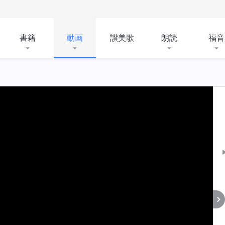
書籍
動画
讃美歌
朗読
福音