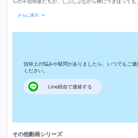
らの不信仰派たちが、しぶしぶながら神につき従っても
救われる人はそんなに簡単に得られるものではない。聖
『神の出
さらに表示
なかった人は、絶対に完全にされることができない。だ
神は人の結末をそ
霊の臨在がない。彼らの状況と実際の状態では、彼らは
てそんなに多くの精力を費やすつもりがなく、またいか
人が最終的に生存できるのは、彼らが神の要求を達
彼らにつき従わせるだけであり、最後になって彼らの結
それは神に不従順で神を喜ばせることが出来ないからだ
る。したがって、彼らは、聖霊の仕事を決して成就する
悪や義を子と分かち合うことは出来ない。人それぞれに
持たねばならない。人が人を完全にすることができるの
信仰上の悩みや疑問がありましたら、いつでもご連
その終着点は他人とは関係ない。
を愛するのだろうか。なぜ、子供たちは父母に孝行する
ください。
うか。人々はどんな意図を心に宿しているだろうか。す
人それぞれの罪と祝福を他人と交換することは出来
Line経由で連絡する
ないだろうか。本当に神の経営計画のためだろうか。
ら、その人は悪を為す者だ。義を行う者は必ず生き残り
か。最初は神を信じそして聖霊の臨在を得ることができ
の人には、しみが一つもない。けがれた者には、聖いと
のような人たちが滅ぼされるのはすでに決定事項である
は人の本質によって決定される。その終着点は他人とは
は聖霊の働きに取って代わることはできない。人の熱心
たとえ悪を為す者の子が正しく、正しい人の親が邪
することができず、神の仕事に取って代わることもでき
には生存が待っている。夫は信じ、妻が信じなくても、
何かを知らないような人々に、たとえ最大限の愛や憐れ
その他動画シリーズ
それらは相容れない二つのタイプである。人それぞれに