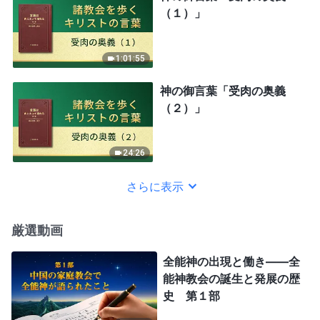
（１）」
1:01:55
神の御言葉「受肉の奥義
（２）」
24:26
さらに表示
厳選動画
全能神の出現と働き——全
能神教会の誕生と発展の歴
史 第１部