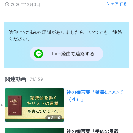
シェアする
2020年12月6日
信仰上の悩みや疑問がありましたら、いつでもご連絡
ください。
Line経由で連絡する
関連動画
71
/
159
神の御言葉「聖書について
（４）」
21:10
神の御言葉「受肉の奥義