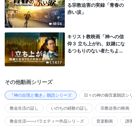
る宗教迫害の実録「青春の
赤い涙」
48:04
キリスト教映画「神への信
仰３ 立ち上がれ、奴隷にな
るつもりのない者たちよ」
日本語吹き替え
1:14:17
その他動画シリーズ
『神の出現と働き』朗読シリーズ
日々の神の御言葉朗読シ
教会生活の証し
いのちの経験の証し
宗教迫害の映画
教会生活――バラエティー作品シリ－ズ
音楽動画
讃