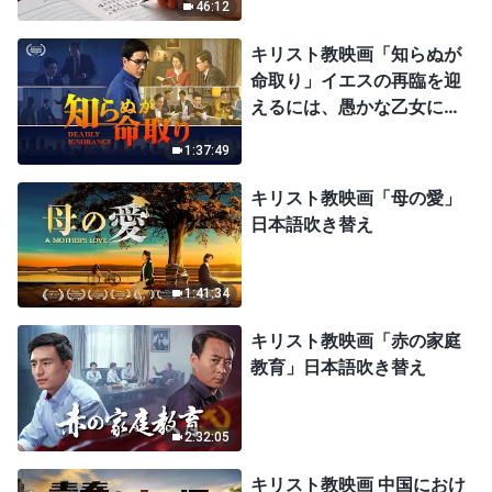
46:12
キリスト教映画「知らぬが
命取り」イエスの再臨を迎
えるには、愚かな乙女にな
ってはならない
1:37:49
キリスト教映画「母の愛」
日本語吹き替え
1:41:34
キリスト教映画「赤の家庭
教育」日本語吹き替え
2:32:05
キリスト教映画 中国におけ