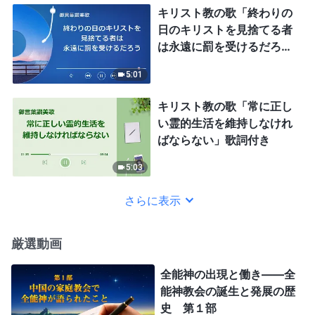
キリスト教の歌「終わりの
日のキリストを見捨てる者
は永遠に罰を受けるだろ
う」歌詞付き
5:01
キリスト教の歌「常に正し
い霊的生活を維持しなけれ
ばならない」歌詞付き
5:03
さらに表示
厳選動画
全能神の出現と働き——全
能神教会の誕生と発展の歴
史 第１部