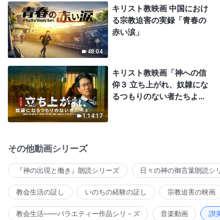
キリスト教映画 中国におけ
る宗教迫害の実録「青春の
赤い涙」
48:04
キリスト教映画「神への信
仰３ 立ち上がれ、奴隷にな
るつもりのない者たちよ」
日本語吹き替え
1:14:17
その他動画シリーズ
『神の出現と働き』朗読シリーズ
日々の神の御言葉朗読シ
教会生活の証し
いのちの経験の証し
宗教迫害の映画
教会生活――バラエティー作品シリ－ズ
音楽動画
讃