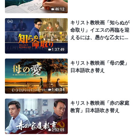
46:12
キリスト教映画「知らぬが
命取り」イエスの再臨を迎
えるには、愚かな乙女にな
ってはならない
1:37:49
キリスト教映画「母の愛」
日本語吹き替え
1:41:34
キリスト教映画「赤の家庭
教育」日本語吹き替え
2:32:05