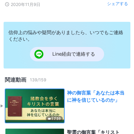
シェアする
2020年11月9日
信仰上の悩みや疑問がありましたら、いつでもご連絡
ください。
Line経由で連絡する
関連動画
139
/
159
神の御言葉「あなたは本当
に神を信じているのか」
17:59
聖霊の御言葉「キリスト