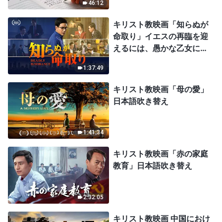
46:12
キリスト教映画「知らぬが
命取り」イエスの再臨を迎
えるには、愚かな乙女にな
ってはならない
1:37:49
キリスト教映画「母の愛」
日本語吹き替え
1:41:34
キリスト教映画「赤の家庭
教育」日本語吹き替え
2:32:05
キリスト教映画 中国におけ