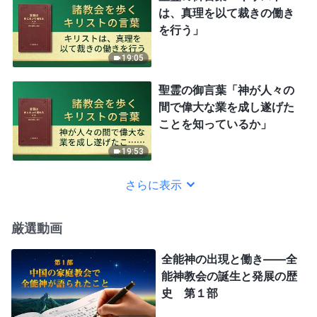
は、真理を以て裁きの働き
を行う」
19:05
聖霊の御言葉「神が人々の
間で偉大な業を成し遂げた
ことを知っているか」
19:53
さらに表示
厳選動画
全能神の出現と働き——全
能神教会の誕生と発展の歴
史 第１部