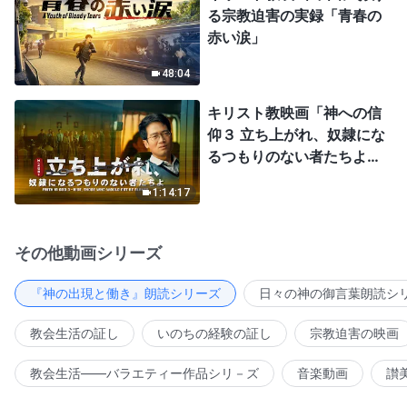
る宗教迫害の実録「青春の
赤い涙」
48:04
キリスト教映画「神への信
仰３ 立ち上がれ、奴隷にな
るつもりのない者たちよ」
日本語吹き替え
1:14:17
その他動画シリーズ
『神の出現と働き』朗読シリーズ
日々の神の御言葉朗読シ
教会生活の証し
いのちの経験の証し
宗教迫害の映画
教会生活――バラエティー作品シリ－ズ
音楽動画
讃