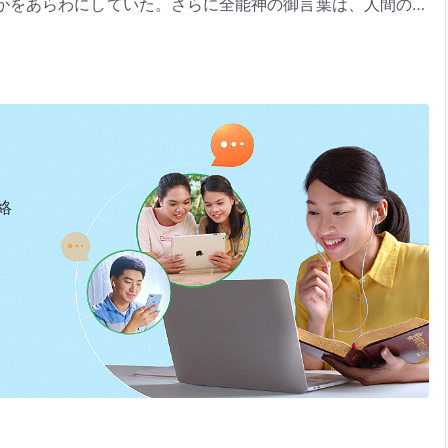
かをあらわにしていた。さらに全能神の御言葉は、人間のい
死に直面すると述べる。神に選ばれた人々の、生きているう
の希望を失い、胸は痛みに引き裂かれ、神に不平さえ言うよ
ることで、祝福を受けたい、天国に入りたいという自身の行
理解するように。神の性質は聖く義であり、背きを許さない
に入るに値しないのだと知る。その後、祝福を受けたいとい
専念し始める選民たち。やがて、神の裁きと試練は、人間を
絡