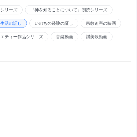
読シリーズ
『神を知ることについて』朗読シリーズ
会生活の証し
いのちの経験の証し
宗教迫害の映画
ラエティー作品シリ－ズ
音楽動画
讃美歌動画