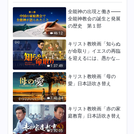
クリスチャンの証し「闇の圧迫
全能神の出現と働き——
から立ち上がる」
全能神教会の誕生と発展
の歴史 第１部
18:18
46:12
クリスチャンの証し「生活の中
キリスト教映画「知らぬ
で神の権威と支配を知る」日本
が命取り」イエスの再臨
語字幕
23:59
を迎えるには、愚かな乙
女になってはならない
1:37:49
クリスチャンの証し「18歳の
頃」日本語字幕
キリスト教映画「母の
愛」日本語吹き替え
23:18
1:41:34
クリスチャンの証し「神の御前
に生きる」日本語吹き替
キリスト教映画「赤の家
26:18
庭教育」日本語吹き替え
クリスチャンの証し「死の淵か
2:32:05