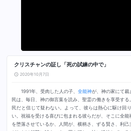
クリスチャンの証し「死の試練の中で」
2020年10月7日
1991年、受肉した人の子、
全能神
が、神の家にて裁
民は、毎日、神の御言葉を読み、聖霊の働きを享受する
民だと信じて疑わない。よって、彼らは熱心に駆け回
い。祝福を受ける喜びに包まれる彼らだが、そこに全能
を堕落させているか、人間が、横柄さ、ずる賢さ、利己