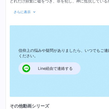
どれだけ頻繁に嘘をつき、罪を犯し、神に抵抗している
のちの性質が変わらなければ、大災害が起きた時に必ず
さらに表示
ちに天国に入るという夢は打ち砕かれる。彼らは将来へ
うになる。しかし神の御言葉による裁きと啓示を経験す
き過ぎた欲、そして自らの観念と想像についていくらか
のだ、自分たちはサタン的性質に満ちているために天国
う動機を捨て、神の支配と采配に服従し、真理の追求に
完全に清め、救うためのものだと知るのだった。
信仰上の悩みや疑問がありましたら、いつでもご連
ください。
Line経由で連絡する
その他動画シリーズ