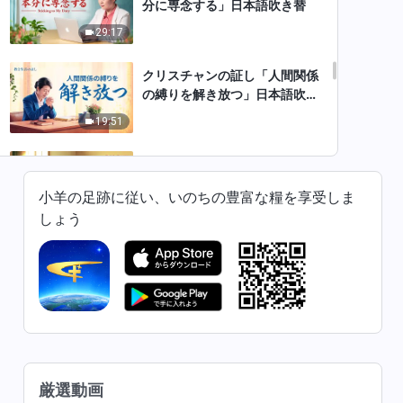
分に専念する」日本語吹き替
29:17
クリスチャンの証し「人間関係
の縛りを解き放つ」日本語吹き
替
19:51
クリスチャンの証し「人を正し
く扱う方法の学び」日本語吹き
小羊の足跡に従い、いのちの豊富な糧を享受しま
替
20:19
しょう
クリスチャンの証し「自分の本
分をどのように考えるべきか」
日本語吹き替
30:33
クリスチャンの証し「心の解
放」日本語吹き替
厳選動画
24:41