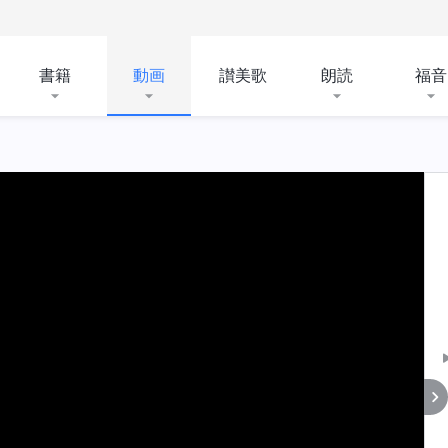
書籍
動画
讃美歌
朗読
福音