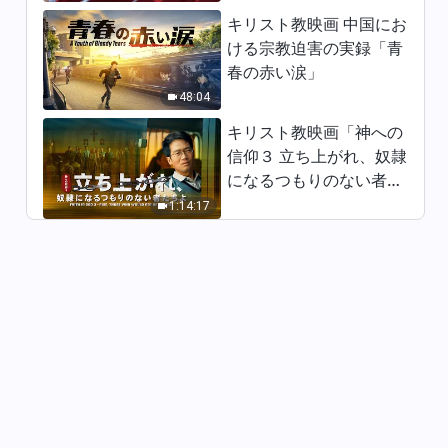
らの生還」日本語字幕
キリスト教映画 中国にお
26:50
ける宗教迫害の実録「青
春の赤い涙」
クリスチャンの証し「神の御言
48:04
葉が私を変えた」日本語字幕
キリスト教映画「神への
20:34
信仰３ 立ち上がれ、奴隷
になるつもりのない者た
クリスチャンの証し「名利の足
枷」日本語字幕
ちよ」日本語吹き替え
1:14:17
25:21
クリスチャンの証し「神の救
い」
32:29
クリスチャンの証し「神の御声
に耳を傾け、主をお迎えする」
日本語吹き替え
27:50