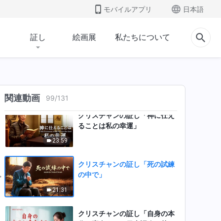
モバイルアプリ
日本語
クリスチャンの証し「解き放た
れた私の心」
証し
絵画展
私たちについて
24:31
クリスチャンの証し「この私の
試練」日本語吹き替え
33:23
関連動画
99
/
131
クリスチャンの証し「神に仕え
ることは私の幸運」
23:59
クリスチャンの証し「死の試練
の中で」
21:31
クリスチャンの証し「自身の本