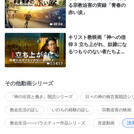
る宗教迫害の実録「青春の
赤い涙」
48:04
キリスト教映画「神への信
仰３ 立ち上がれ、奴隷にな
るつもりのない者たちよ」
日本語吹き替え
1:14:17
その他動画シリーズ
『神の出現と働き』朗読シリーズ
日々の神の御言葉朗読シ
教会生活の証し
いのちの経験の証し
宗教迫害の映画
教会生活――バラエティー作品シリ－ズ
音楽動画
讃