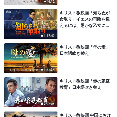
46:12
キリスト教映画「知らぬが
命取り」イエスの再臨を迎
えるには、愚かな乙女にな
ってはならない
1:37:49
キリスト教映画「母の愛」
日本語吹き替え
1:41:34
キリスト教映画「赤の家庭
教育」日本語吹き替え
2:32:05
キリスト教映画 中国におけ