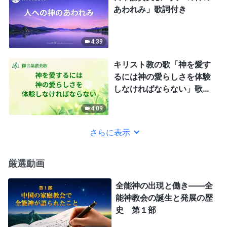
あわれみ」歌詞付き
4:39
キリスト教の歌「神を愛す
るには神の愛らしさを体験
しなければならない」歌詞
付き
4:09
さらに表示
厳選動画
全能神の出現と働き——全
能神教会の誕生と発展の歴
史 第１部