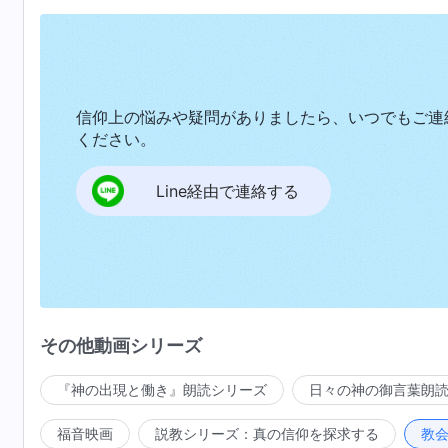
信仰上の悩みや疑問がありましたら、いつでもご連
ください。
Line経由で連絡する
その他動画シリーズ
『神の出現と働き』朗読シリーズ
日々の神の御言葉朗
福音映画
説教シリーズ：真の信仰を探求する
教