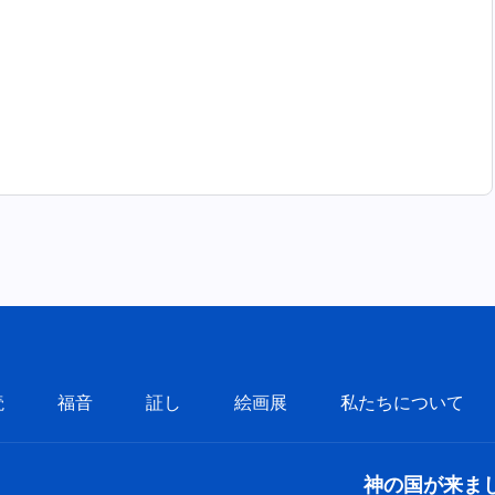
読
福音
証し
絵画展
私たちについて
神の国が来ま