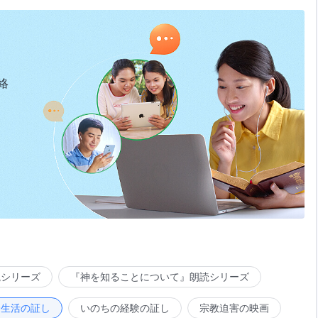
絡
読シリーズ
『神を知ることについて』朗読シリーズ
会生活の証し
いのちの経験の証し
宗教迫害の映画