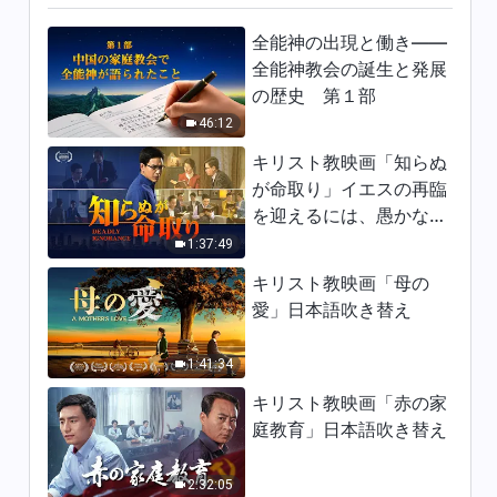
ら話せる」日本語吹き替え
全能神の出現と働き——
32:39
全能神教会の誕生と発展
の歴史 第１部
クリスチャンの証し「もう本分
46:12
から逃げない」日本語吹き替え
キリスト教映画「知らぬ
28:40
が命取り」イエスの再臨
を迎えるには、愚かな乙
クリスチャンの証し「真理を求
めることなく本分は尽くせな
女になってはならない
1:37:49
い」日本語吹き替え
44:09
キリスト教映画「母の
愛」日本語吹き替え
クリスチャンの証し「神の御言
葉がわたしの誤解を消し去っ
1:41:34
た」日本語吹き替え
52:54
キリスト教映画「赤の家
庭教育」日本語吹き替え
クリスチャンの証し「自らを明
かす怖さに潜むもの」日本語吹
き替え
2:32:05
32:33