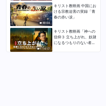
キリスト教映画 中国にお
クリスチャンの証し「心に刻ん
ける宗教迫害の実録「青
だ決断」日本語吹き替え
春の赤い涙」
40:33
48:04
キリスト教映画「神への
クリスチャンの証し「人の気分
信仰３ 立ち上がれ、奴隷
を害しても真理を実践する」日
になるつもりのない者た
本語吹き替え
26:58
ちよ」日本語吹き替え
1:14:17
クリスチャンの証し「真理を嫌
う自分への気づき」日本語吹き
替え
43:56
クリスチャンの証し「わたしの
選択」日本語吹き替え
30:01
クリスチャンの証し「地震のあ