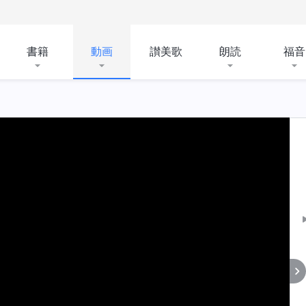
書籍
動画
讃美歌
朗読
福音