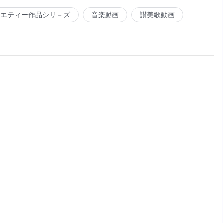
ラエティー作品シリ－ズ
音楽動画
讃美歌動画