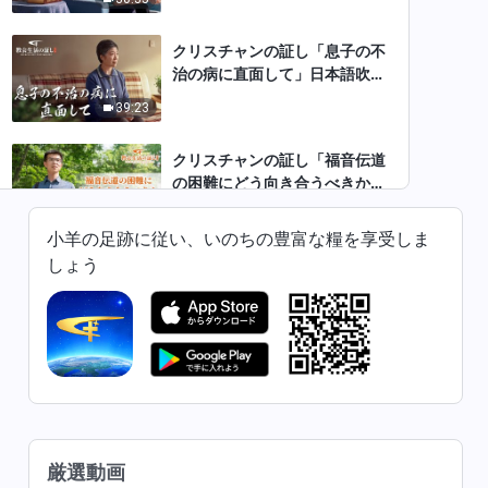
クリスチャンの証し「息子の不
治の病に直面して」日本語吹き
替え
39:23
クリスチャンの証し「福音伝道
の困難にどう向き合うべきか」
日本語吹き替え
26:38
小羊の足跡に従い、いのちの豊富な糧を享受しま
しょう
クリスチャンの証し「教会指導
者は役人ではない」日本語吹き
替え
35:47
クリスチャンの証し「神を畏れ
ぬことは危険なこと」日本語吹
き替え
35:20
厳選動画
クリスチャンの証し「今は心か