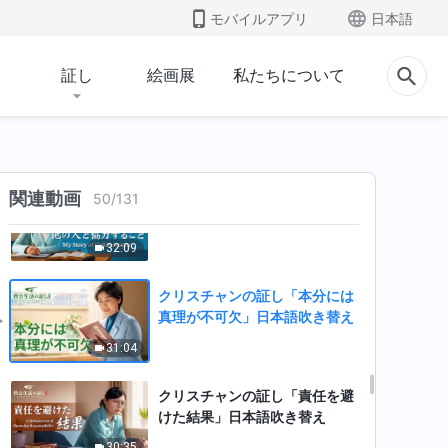
モバイルアプリ
日本語
真理を得られない」日本語吹き
替え
39:05
証し
絵画展
私たちについて
クリスチャンの証し「本分では
次善の策を考えない」日本語吹
き替え
39:23
関連動画
クリスチャンの証し「他の人と
50
/
131
協力すること」日本語吹き替え
32:09
クリスチャンの証し「本分には
真理が不可欠」日本語吹き替え
31:04
クリスチャンの証し「責任を避
けた結果」日本語吹き替え
30:35