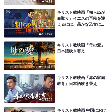
46:12
キリスト教映画「知らぬが
命取り」イエスの再臨を迎
えるには、愚かな乙女にな
ってはならない
1:37:49
キリスト教映画「母の愛」
日本語吹き替え
1:41:34
キリスト教映画「赤の家庭
教育」日本語吹き替え
2:32:05
キリスト教映画 中国におけ