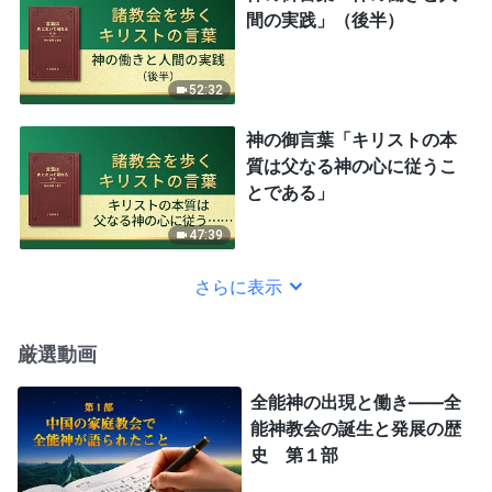
間の実践」（後半）
52:32
神の御言葉「キリストの本
質は父なる神の心に従うこ
とである」
47:39
さらに表示
厳選動画
全能神の出現と働き——全
能神教会の誕生と発展の歴
史 第１部