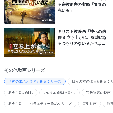
る宗教迫害の実録「青春の
赤い涙」
48:04
キリスト教映画「神への信
仰３ 立ち上がれ、奴隷にな
るつもりのない者たちよ」
日本語吹き替え
1:14:17
その他動画シリーズ
『神の出現と働き』朗読シリーズ
日々の神の御言葉朗読シ
教会生活の証し
いのちの経験の証し
宗教迫害の映画
教会生活――バラエティー作品シリ－ズ
音楽動画
讃