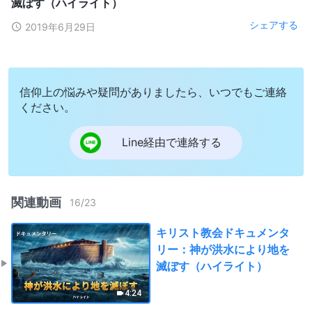
滅ぼす（ハイライト）
シェアする
2019年6月29日
信仰上の悩みや疑問がありましたら、いつでもご連絡
ください。
Line経由で連絡する
関連動画
16
/
23
キリスト教会ドキュメンタ
リー：神が洪水により地を
滅ぼす（ハイライト）
4:24