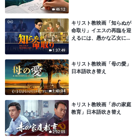
46:12
キリスト教映画「知らぬが
命取り」イエスの再臨を迎
えるには、愚かな乙女にな
ってはならない
1:37:49
キリスト教映画「母の愛」
日本語吹き替え
1:41:34
キリスト教映画「赤の家庭
教育」日本語吹き替え
2:32:05