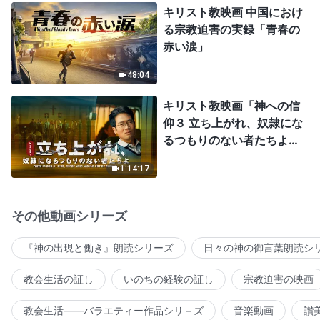
キリスト教映画 中国におけ
る宗教迫害の実録「青春の
赤い涙」
48:04
キリスト教映画「神への信
仰３ 立ち上がれ、奴隷にな
るつもりのない者たちよ」
日本語吹き替え
1:14:17
その他動画シリーズ
『神の出現と働き』朗読シリーズ
日々の神の御言葉朗読シ
教会生活の証し
いのちの経験の証し
宗教迫害の映画
教会生活――バラエティー作品シリ－ズ
音楽動画
讃