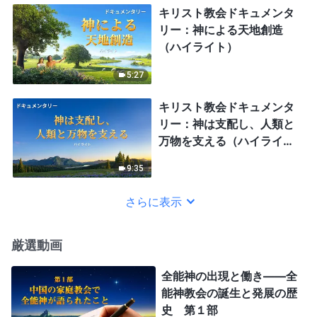
キリスト教会ドキュメンタ
リー：神による天地創造
（ハイライト）
5:27
キリスト教会ドキュメンタ
リー：神は支配し、人類と
万物を支える（ハイライ
ト）
9:35
さらに表示
厳選動画
全能神の出現と働き——全
能神教会の誕生と発展の歴
史 第１部