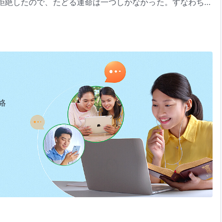
拒絶したので、たどる運命は一つしかなかった。すなわち、
らの国と民族にもたらした苦い結果と災害である。
た。神が最初に留まった所は、独裁的支配者たちの大いなる
の知恵と力によって一群の人々を獲得したが、その間にも神
塗炭の苦しみにさらされ、頭を休める場所もなく、避難する
は意図した働きを続行している。つまり神は声を発し、
福音
神を敵と見なす国、中国で、神は決してその働きをやめては
と言葉を受け入れている。神は人類の一人一人を救うために
絡
かなる国家も勢力も神が果たそうと願うものの前に立ちはだ
。誰も神を引き留めることはできないし、誰も神の歩みを停
神の言葉
に抵抗し、神の計画をかき乱し、阻害する者たちは
、神を探し求め、渇望する人々だけ神の歩みをたどり、神の
送られる。神の働きに反抗する国家は滅ぼされる。神の働き
難を被り、当然の罰を受ける。
消滅する。私は、すべての民族、国家、さらには産業界が神
「附録2：神は全人類の運命を支配する」（『言葉』第1巻）より
意し、ひいては神をもっとも聖なる、至尊の、至高の、人類
約束の下に暮らしたように、最初に神によって造られたアダ
ようと願っていることを妨げられない
の祝福の下に生きることができるようにすることを強く勧め
まったのは独裁者たちの集まり、中国、それは無神論の要塞