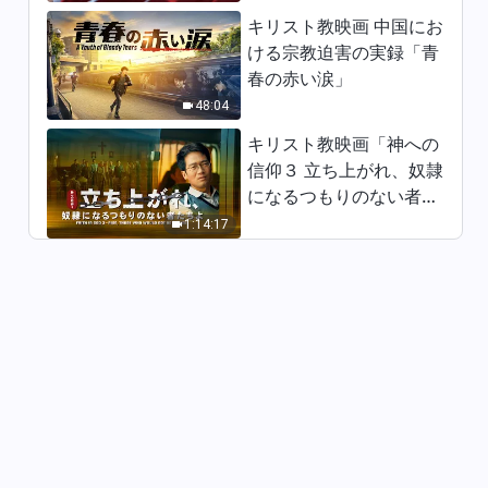
10:32
キリスト教映画 中国にお
ける宗教迫害の実録「青
日々の神の御言葉: 神の働きを
春の赤い涙」
認識する | 抜粋 226
48:04
14:40
キリスト教映画「神への
信仰３ 立ち上がれ、奴隷
日々の神の御言葉: 神の働きを
になるつもりのない者た
認識する | 抜粋 227
ちよ」日本語吹き替え
1:14:17
7:59
日々の神の御言葉: 神の働きを
認識する | 抜粋 228
5:20
日々の神の御言葉: 神の働きを
認識する | 抜粋 229
5:15