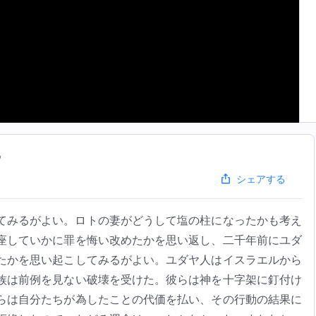
5
シェアする
てみるがよい。ロトの妻がどうして塩の柱になったかも考え
座していかに罪を悔い改めたかを思い返し、二千年前にユダ
たかを思い起こしてみるがよい。ユダヤ人はイスラエルから
族は前例を見ない破壊を受けた。彼らは神を十字架に釘付け
らは自分たちが為したことの代価を払い、その行動の結果に