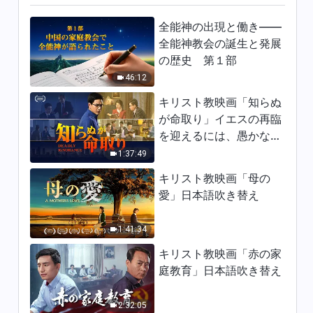
日々の神の御言葉: 神の働きを
認識する | 抜粋 221
全能神の出現と働き——
全能神教会の誕生と発展
7:34
の歴史 第１部
46:12
日々の神の御言葉: 神の働きを
認識する | 抜粋 222
キリスト教映画「知らぬ
3:51
が命取り」イエスの再臨
を迎えるには、愚かな乙
日々の神の御言葉: 神の働きを
女になってはならない
1:37:49
認識する | 抜粋 223
キリスト教映画「母の
4:43
愛」日本語吹き替え
日々の神の御言葉: 神の働きを
1:41:34
認識する | 抜粋 224
キリスト教映画「赤の家
13:30
庭教育」日本語吹き替え
日々の神の御言葉: 神の働きを
認識する | 抜粋 225
2:32:05