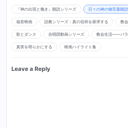
『神の出現と働き』朗読シリーズ
日々の神の御言葉朗
この間中国共産党はあらゆる方法で神を狩り出そうとした。休む場所なく 
音を広め、神は為すべき業を続ける。神の全能の力を推
福音映画
説教シリーズ：真の信仰を探求する
教
業をやめようとはしなかった。神は業を為すことを決し
言葉を受け入れるようになった。なぜなら神は人々を救
歌とダンス
合唱団動画シリーズ
教会生活――バ
すからである。神が成し遂げたい願っていることはどん
真実を明らかにする
映画ハイライト集
らい。計画を混乱させる者は神に罰せられる。誰かが神
神の業を拒むなら神はその国を滅亡させるだろう。民
う。神が成し遂げたいと願っていることはどんな国も権
Leave a Reply
を混乱させる者は神に罰せられる。