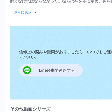
耐えなければならなかった。彼らは神を罪に定め、神を
神の罰を受けたのである。これが彼らの支配者たちが彼
今日、神は自身の働きを行うために世界に戻ってき
さらに表示
集り、すなわち無神論の頑強な砦、中国である。神はそ
は中国共産党によってあらゆる手段をもって追跡され、
場所を見つけることもできない。それにも関わらず、神
を広める。誰も神の全能性を推し量ることはできない。
いない。それどころか、ますます多くの人々が神の働き
信仰上の悩みや疑問がありましたら、いつでもご連
できる限りのことをしているからである。私たちは、い
ください。
神の働きは強く打ち寄せる大波のようなものである
かることはできないと信じている。神の働きを妨害し、
止させることはできない。神の言葉に注意深く耳を傾け
最終的には神に罰される。神の働きに逆らう者は地獄に
Line経由で連絡する
約束を受けることができる。そうしない者は圧倒的な災
に反対するために立ち上がる民族は地上から一掃され、
『神の出現と働き』
の声に耳を傾け、神の働きに目をやり、人類の運命に留
唯一の礼拝の対象とし、アブラハムの子孫がヤーウェの
どんな権力も神が成し遂げ
ムとエバがエデンの園で暮らしたように、人類全体が神
る。
神は業を為すためにこの世界に再来した。最初に留
その他動画シリーズ
だ。知恵と力によって神は一群の人々を得た。