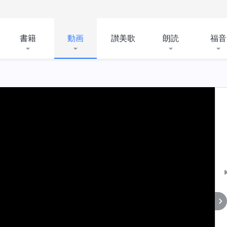
書籍
動画
讃美歌
朗読
福音