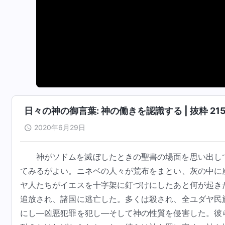
日々の神の御言葉: 神の働きを認識する | 抜粋 21
2020年6月29日
神がソドムを滅ぼしたときの聖書の場面を思い出し
てみるがよい。ニネベの人々が荒布をまとい、灰の中に
ヤ人たちがイエスを十字架に釘づけにしたあと何が起き
追放され、諸国に逃亡した。多くは殺され、全ユダヤ民
にし―凶悪犯罪を犯し―そして神の性質を侵害した。彼