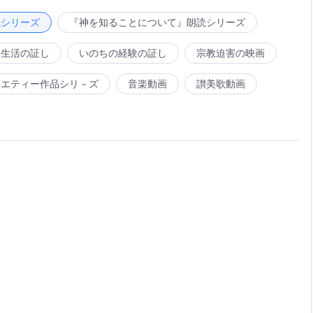
読シリーズ
『神を知ることについて』朗読シリーズ
苦しみに耐えながら、声を発し、福
し量れる者はいない。神を敵と見なす中国のような国で神は
会生活の証し
いのちの経験の証し
宗教迫害の映画
てやめようとはしなかった。ますます多くの人々が神の業と
うために、一人一人を救うために、神はできること全てを為
ラエティー作品シリ－ズ
音楽動画
讃美歌動画
な国も権力も妨げられない。神の働きを妨げ、神の言葉に逆
の業を拒むなら、神はその人を地獄へ投げ込むだろう。国が
族が神の業に抗うなら神はその民族を地上から消し去るだろ
『小羊に従って新しい歌を歌おう』より
力も妨げられない。神の働きを妨げ、神の言葉に逆い。計画