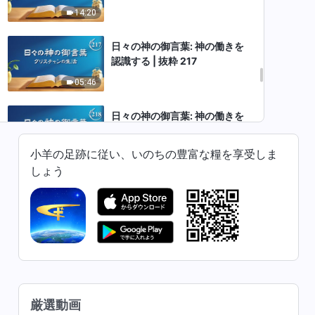
14:20
日々の神の御言葉: 神の働きを
認識する | 抜粋 217
05:46
日々の神の御言葉: 神の働きを
認識する | 抜粋 218
小羊の足跡に従い、いのちの豊富な糧を享受しま
11:27
しょう
日々の神の御言葉: 神の働きを
認識する | 抜粋 219
11:18
日々の神の御言葉: 神の働きを
認識する | 抜粋 220
12:42
厳選動画