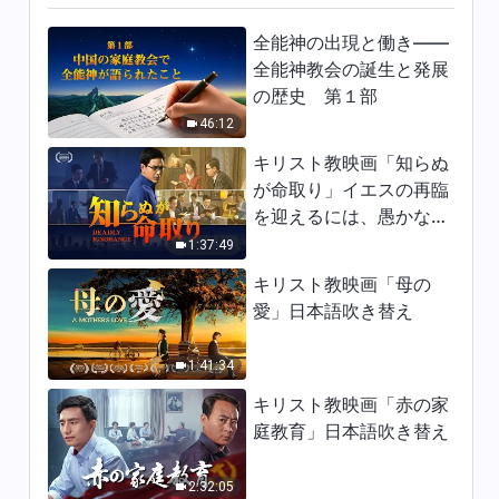
全能神の出現と働き——
全能神教会の誕生と発展
の歴史 第１部
46:12
キリスト教映画「知らぬ
が命取り」イエスの再臨
を迎えるには、愚かな乙
女になってはならない
1:37:49
キリスト教映画「母の
愛」日本語吹き替え
1:41:34
キリスト教映画「赤の家
庭教育」日本語吹き替え
2:32:05