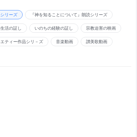
順で、神を拒否しない人々を探し求める。あなたが何ものに
読シリーズ
『神を知ることについて』朗読シリーズ
の眼差しで見、祝福を授けるだろう。たとえあなたが高い身
の持ち主で、多くの人々の支持を得ていたとしても、それら
会生活の証し
いのちの経験の証し
宗教迫害の映画
て神の召命と任務を受ける妨げにならないならば、あなたの
「附録2：神は全人類の運命を支配する」（『言葉』第1巻）より
いことになる。もしあなたが地位や自分自身の目標のために
ラエティー作品シリ－ズ
音楽動画
讃美歌動画
人々は幸運を得ることができる
よってのろわれ、忌み嫌われさえするだろう。あなたは大統
ないが、あなたの地位がどんなに高くても、自分の知識と能
して古代ギリシャ文化と人間の文明を築いたのもまた神であ
失敗し、いつも神の祝福をのがしてしまう。神はあなたの為
この人類のことを思いやるのは神だけである。人間の発展と進
は認めず、あなたが人類の益のために働いているものとは見
神の計画から切り離せず人類の未来もまた神の計画から切り
知識と力を用いて人から神の保護を奪い、神の祝福を否定す
の方向へ、死の方向へ、人が際限なく神と神の祝福を失う存
国であれ民族であれ、その興亡は神の計画によって起こると
の運命を知っている。神だけが人類の辿るべき路を知ってい
、神の前にひれ伏し神を礼拝しなければならない。そして罪
命とその行き先は破滅に終わるしかない。人の運命とその辿
いだろう。