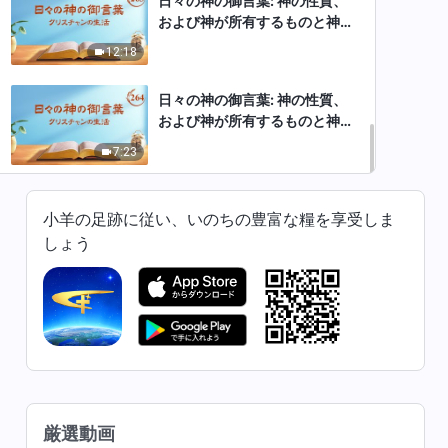
日々の神の御言葉: 神の性質、
および神が所有するものと神そ
のもの | 抜粋 263
12:18
日々の神の御言葉: 神の性質、
および神が所有するものと神そ
のもの | 抜粋 264
7:23
小羊の足跡に従い、いのちの豊富な糧を享受しま
しょう
厳選動画