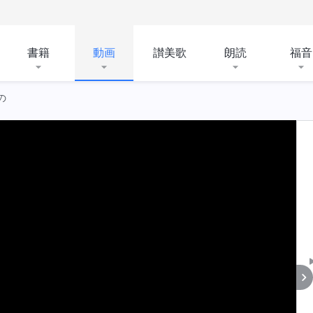
書籍
動画
讃美歌
朗読
福音
の