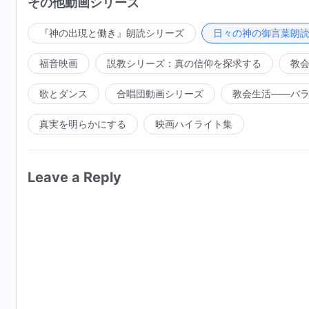
その他動画シリーズ
けたからであった。
捧げる人々を探し求める。神は神の前で赤子のように従
『神の出現と働き』朗読シリーズ
日々の神の御言葉朗
も妨げられずに神に献身するならば、神はあなたを好意
分で、名声があり、知識が豊富で、有り余るほどの資産
福音映画
説教シリーズ：真の信仰を探求する
教
のものが、神の要求することを行うために、神の前に出
『神の出現と働き』
為す全ては、地上で最も意義深く、人類の間で最も正し
歌とダンス
合唱団動画シリーズ
教会生活――バ
人類が神を礼拝すれば
神の召命を拒むならば、あなたの為すことはすべて神に
真実を明らかにする
映画ハイライト集
領かもしれない、あるいは科学者、牧師、長老かもしれ
神はこの世を創造し神はこの人類を創造した。そ
力を頼りにして事業に着手するならば、あなたはいつも
る。神だけがこの人類を慰め、昼も 夜も いつでも、
すことは何も受け入れず、あなたの実績が正しいものと
Leave a Reply
歩は神の支配と切り離すことはできない。人類の歴史は
なさないからである。あなたの為すことは全て、人類の
離せない。
ることであると、神は言うだろう。あなたは人類を暗闇
在の始まりへ導いていると、神は言うだろう。
もしあなたが真の
キリスト教
徒であるならいかなる
いうことを確信するだろう。神だけがある国やある民族
る。もし人類やある国が幸運を手に入れたいと願うなら
を悔い改め告白しなければならない。さもないと人の運
り着く終着点が悲劇的な破滅に終わることを避けられな