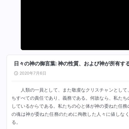
日々の神の御言葉: 神の性質、および神が所有するも
2020年7月6日
人類の一員として、また敬虔なクリスチャンとして
ちすべての責任であり、義務である。何故なら、私たち
しているからである。私たちの心と体が神の委ねた任務
の魂は神が委ねた任務のために殉教した人々に値しな
る。