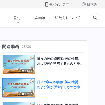
12:07
モバイルアプリ
日本語
日々の神の御言葉: 神の性質、
および神が所有するものと神そ
証し
絵画展
私たちについて
のもの | 抜粋 259
5:40
日々の神の御言葉: 神の性質、
および神が所有するものと神そ
のもの | 抜粋 260
関連動画
28
/
30
9:48
日々の神の御言葉: 神の性質、
および神が所有するものと神そ
のもの | 抜粋 261
13:32
日々の神の御言葉: 神の性質、
および神が所有するものと神そ
のもの | 抜粋 262
12:37