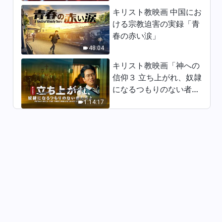
キリスト教映画 中国にお
ける宗教迫害の実録「青
春の赤い涙」
48:04
キリスト教映画「神への
信仰３ 立ち上がれ、奴隷
になるつもりのない者た
ちよ」日本語吹き替え
1:14:17