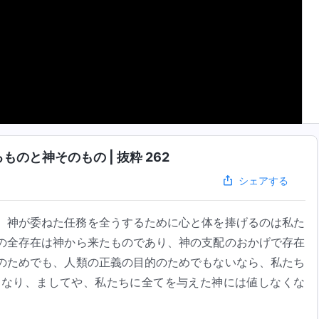
のと神そのもの | 抜粋 262
シェアする
、神が委ねた任務を全うするために心と体を捧げるのは私た
の全存在は神から来たものであり、神の支配のおかげで存在
のためでも、人類の正義の目的のためでもないなら、私たち
くなり、ましてや、私たちに全てを与えた神には値しなくな