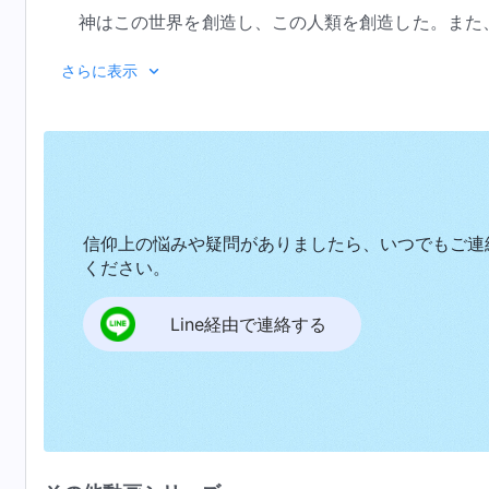
神はこの世界を創造し、この人類を創造した。また
明の設計者でもあった。神のみがこの人類を慰め、神の
さらに表示
配と切り離すことはできない。また、人類の歴史と未来
リスチャンならば、あらゆる国または民族の興亡は、神
のみが国または民族の運命を知っており、神のみがこの
また国家が良い運命を願うなら、人間はひれ伏して神を
さもなければ人間の運命と終着点は災難となることは避
ノアの箱舟の時代を振り返って見よう。人類はひど
信仰上の悩みや疑問がありましたら、いつでもご連
配慮は得られず、神の約束を失ってしまっていた。闇の
ください。
放縦となり、おぞましい堕落に身を任せた。このよう
は、神の顔を仰ぎ見るにも、神の声を聞くことにも相応
Line経由で連絡する
たものすべてを放棄し、神の教えを忘れてしまったから
てあらゆる理性と人間性を失って堕落し、さらに邪悪な
受けた。ノアだけが神を礼拝し、悪を避けたので、神の
それでは現代に目を向けてみよう。ノアのように神
神の言葉
の指示に従って箱舟を建て、あらゆる種類の生
てしまった。それでもなお、神はこうした人類に対して
破滅をもたらした。ノアとその家族７人だけが破滅を逃
神の現われを切望する人々を探し求める。神は神の言葉