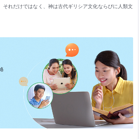
、それだけではなく、神は古代ギリシア文化ならびに人類文
みが日夜人類のことを思いやる。人類の発展と進歩は神の支
は神の計画と切っても切れない関係にある。あなたが真のク
の意図によって起こるということを必ず信じるであろう。神
人類の進むべき道を制御する。人類が良い運命を望むなら、
礼拝し、神の前で悔い改め、罪を告白しなければならない。
けられない。
く堕落し、神の祝福から迷い出てしまっていた。もはや神の
絡
中を、神の光のないまま生きていた。そうして彼らの性質は
な人々はもはや神の約束を受けることはできなかった。彼ら
しくなかった。何故なら彼らは神を見捨て、神から与えられ
である。彼らの心は神から離れて行くばかりで、それにつれ
ものとなった。こうして彼らは死に接近し、神の怒りと罰を
声を聞くことができ、神の指示を聞くことができた。ノアは
を礼拝し、悪を避けることのできる正しい人々はいなくなっ
物を集めた。こうして一旦全ての準備が整うと、神は世界に
恵み深く、この終末の時代においても人類の罪を赦す。神は
れて生き残ったが、それはノアがヤーウェを礼拝し、悪を避
を聞くことができる人々、神の任務を忘れず、心と体を神に