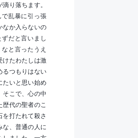
が滴り落ちます。
んで乱暴に引っ張
かなか入らないの
たずだと言いまし
くなと言ったうえ
受けたわたしは激
めるつもりはない
にたいと思い始め
。そこで、心の中
た歴代の聖者のこ
石を打たれて殺さ
みな、普通の人に