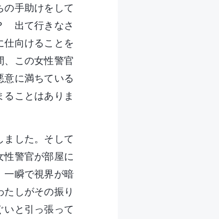
ちの手助けをして
？ 出て行きなさ
に仕向けることを
間、この女性警官
悪意に満ちている
まることはありま
しました。そして
女性警官が部屋に
。一瞬で視界が暗
わたしがその振り
ぐいと引っ張って