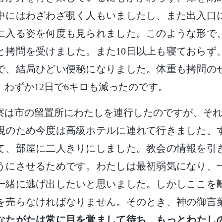
中にはわざわざ覗く人もいましたし、また出入口
に入る姿を何度も見られました。このような形で、
と拷問を受けました。また10日以上も寝ておらず
で、結局ひどい便秘になりました。体重も拷問のせ
、わずか12日で6キロも減ったのです。
警察は市の留置所にわたしを連行したのですが、それ
視のため今度は高級ホテルに連れて行きました。
て、部屋に二人きりにしました。教会の情報を引
うにさせるためです。わたしは最初弱気になり、
一緒に逃げ出したいと思いました。しかしここを
を売らなければなりません。そのとき、神の御言
なたがたは常に目を覚まして待ち、もっとわたし