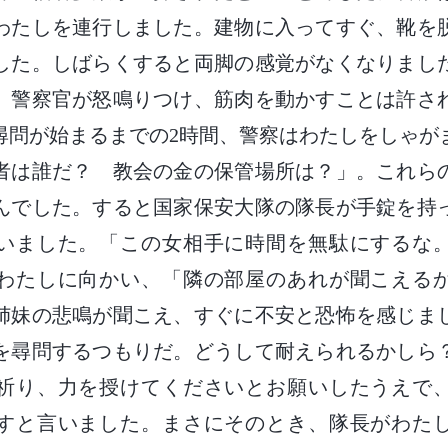
わたしを連行しました。建物に入ってすぐ、靴を
した。しばらくすると両脚の感覚がなくなりまし
、警察官が怒鳴りつけ、筋肉を動かすことは許さ
尋問が始まるまでの2時間、警察はわたしをしゃが
者は誰だ？ 教会の金の保管場所は？」。これら
んでした。すると国家保安大隊の隊長が手錠を持
いました。「この女相手に時間を無駄にするな
わたしに向かい、「隣の部屋のあれが聞こえる
姉妹の悲鳴が聞こえ、すぐに不安と恐怖を感じま
を尋問するつもりだ。どうして耐えられるかしら
祈り、力を授けてくださいとお願いしたうえで
すと言いました。まさにそのとき、隊長がわた