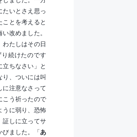
をしました。一方
にたいとさえ思っ
たことを考えると
悔い改めました。
、わたしはその日
ずり続けたのです
に立ちなさい」と
なり、ついには叫
しに注意なさって
にこう祈ったので
ように弱り、恐怖
。証しに立ってサ
かびました。「
あ