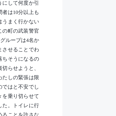
うにして何度か引
者は10分以上も
はうまく行かない
この町の武装警官
グループは4名か
まさせることでわ
落ちそうになるの
裏切らせようと、
わたしの緊張は限
のではと不安でし
々を乗り切らせて
した。トイレに行
めることを許さな