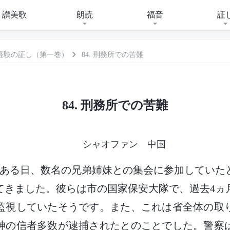
讃美歌
朗読
福音
証
経験の証し（第一巻）
84. 刑務所での苦難
84. 刑務所での苦難
シャオファン 中国
月のある日、数名の兄弟姉妹との集会に参加していた
てきました。彼らは市の国家保安大隊で、過去4ヵ
監視していたそうです。また、これは省全体の取
神の信者多数が逮捕されたとのことでした。警察