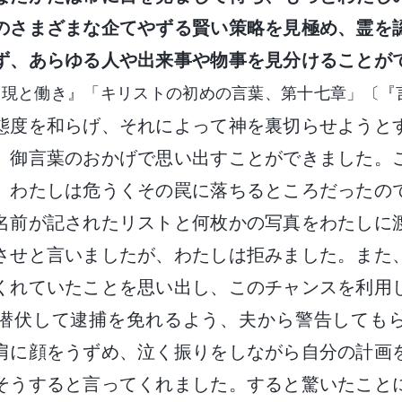
のさまざまな企てやずる賢い策略を見極め、霊を
ず、あらゆる人や出来事や物事を見分けることが
出現と働き』「キリストの初めの言葉、第十七章」〔『
態度を和らげ、それによって神を裏切らせようと
、御言葉のおかげで思い出すことができました。
、わたしは危うくその罠に落ちるところだったの
名前が記されたリストと何枚かの写真をわたしに
させと言いましたが、わたしは拒みました。また
くれていたことを思い出し、このチャンスを利用
潜伏して逮捕を免れるよう、夫から警告しても
肩に顔をうずめ、泣く振りをしながら自分の計画
そうすると言ってくれました。すると驚いたこと