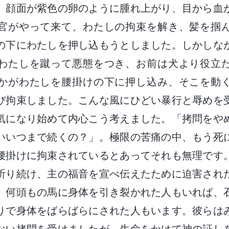
。顔面が紫色の卵のように腫れ上がり、目から血
官がやって来て、わたしの拘束を解き、髪を掴
の下にわたしを押し込もうとしました。しかしな
わたしを蹴って悪態をつき、お前は犬より役立
かがわたしを腰掛けの下に押し込み、そこを動
び拘束しました。こんな風にひどい暴行と辱めを
気になり始めて内心こう考えました。「拷問をや
いいつまで続くの？」。極限の苦痛の中、もう死
腰掛けに拘束されているとあってそれも無理です
祈り続け、主の福音を宣べ伝えたために迫害され
。何頭もの馬に身体を引き裂かれた人もいれば、
りで身体をばらばらにされた人もいます。彼らは