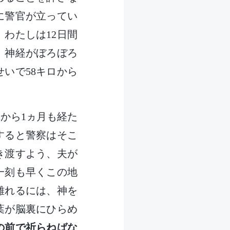
に警官が立ってい
わたしは12日間
、神経がぼろぼろ
いで58キロから
から1ヵ月も経た
すると警察はそこ
き渡すよう、夫が
一刻も早くこの地
離れるには、神を
葉が脳裏にひらめ
の前で祈らねばな