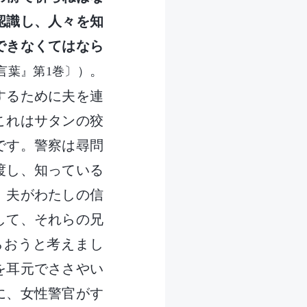
認識し、人々を知
できなくてはなら
。
言葉』第1巻〕）
するために夫を連
これはサタンの狡
です。警察は尋問
渡し、知っている
、夫がわたしの信
して、それらの兄
らおうと考えまし
を耳元でささやい
に、女性警官がす