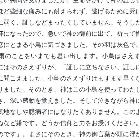
ない拷問を受けましたが、生命をかけて神の証し
ほど些細な痛みにも耐えられず、逃げるために死
に弱く、証しなどまったくしていません。そうし
杯になったので、急いで神の御前に出て、祈って
窓にとまる小鳥に気づきました。その羽は灰色で
雨のことをいまでも思い出します。小鳥はさえ
にはそのさえずりが、「証しに立ちなさい、証し
に聞こえました。小鳥のさえずりはますます早く
りました。そのとき、神はこの小鳥を使ってわた
き、深い感動を覚えました。そして泣きながら神
気地なしや臆病者にはなりたくありません。この
ぬなど嫌です。どうか信仰と力をお授けください
のです」。まさにそのとき、神の御言葉が頭に浮