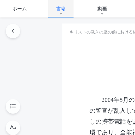
ホーム
書籍
動画
キリストの裁きの座の前における
2004年5
の警官が乱入し
しの携帯電話を
環であり、全能