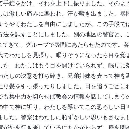
て手錠をかけ、それを上下に振りました。そのよ
しは激しい痛みに襲われ、汗が噴き出ました。尋問
ようやくわたしを自由にしましたが、この手段で
方法を試すことにしました。別の地区の警官と、
れてきて、グループで尋問にあたらせたのです。各
代でわたしを見張り、眠りそうになったら目を覚
した。わたしはもう目を開けていられず、眠りに
わたしの決意を打ち砕き、兄弟姉妹を売って神を
たり髪を引っ張ったりしました。日を追うごとに
でも集中力を切らせば教会の情報を話してしまう
の中で神に祈り、わたしを導いてこの恐ろしい日
ました。警察はわたしに恥ずかしい思いもさせま
官が外を行き来しているにもかかわらず、扉を閉