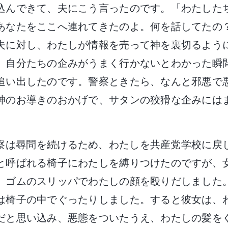
込んできて、夫にこう言ったのです。「わたした
あなたをここへ連れてきたのよ。何を話してたの
夫に対し、わたしが情報を売って神を裏切るよう
、自分たちの企みがうまく行かないとわかった瞬
追い出したのです。警察ときたら、なんと邪悪で
神のお導きのおかげで、サタンの狡猾な企みには
察は尋問を続けるため、わたしを共産党学校に戻
と呼ばれる椅子にわたしを縛りつけたのですが、
、ゴムのスリッパでわたしの顔を殴りだしました
は椅子の中でぐったりしました。すると彼女は、
だと思い込み、悪態をついたうえ、わたしの髪を