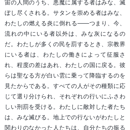
宙の人間のうち、悪魔に属する者はみな、滅
ぼし尽くされる。サタンを崇める者はみな、
わたしの燃える炎に倒れる――つまり、今、
流れの中にいる者以外は、みな灰になるの
だ。わたしが多くの民を罰するとき、宗教界
にいる者は、わたしの働きによって征服さ
れ、程度の差はあれ、わたしの国に戻る。彼
らは聖なる方が白い雲に乗って降臨するのを
見たからである。すべての人がその種類に応
じて選り分けられ、それぞれの行いにふさわ
しい刑罰を受ける。わたしに敵対した者たち
は、みな滅びる。地上での行ないがわたしと
関わりのなかった人たちは、自分たちの振る