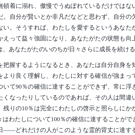
無頓着に溺れ、傲慢でうぬぼれているだけではな
だ。自分が賢いとか非凡だなどと思わず、自分の
ない。そうすれば、わたしを愛するというあなた
かえって益々強固になり、あなたがたの状態も向
は、あなたがたのいのちが日々さらに成長を続け
を把握するようになるとき、あなたは自分自身を
をより良く理解し、わたしに対する確信が強まっ
ついて90％の確信に達することができず、常に浮
たくなったりしているのであれば、その人は間違
。残りの10％は完全にわたしの啓示と照らしにか
々はわたしについて100％の確信に達することがで
日――どれだけの人がこのような霊的背丈に達す