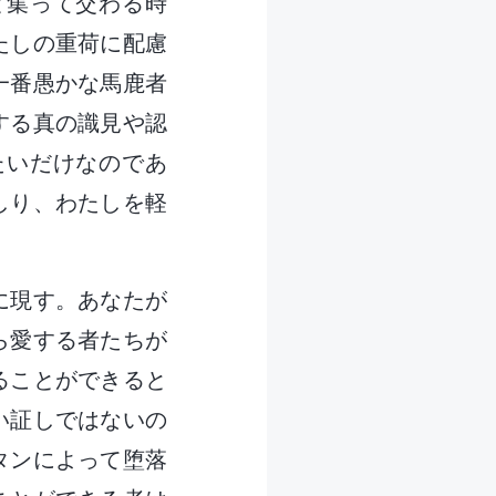
と集って交わる時
たしの重荷に配慮
一番愚かな馬鹿者
する真の識見や認
たいだけなのであ
しり、わたしを軽
に現す。あなたが
ら愛する者たちが
ることができると
い証しではないの
タンによって堕落