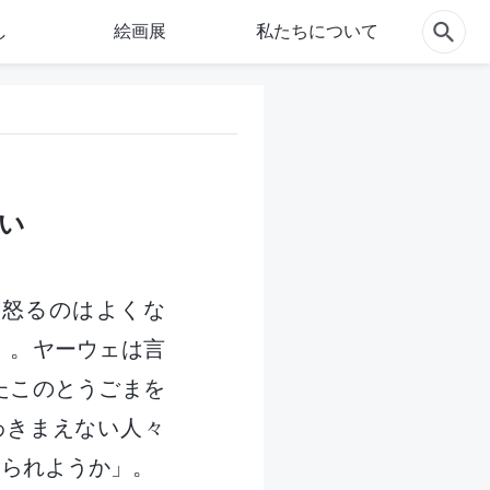
し
絵画展
私たちについて
ない
の怒るのはよくな
」。ヤーウェは言
たこのとうごまを
わきまえない人々
いられようか」。