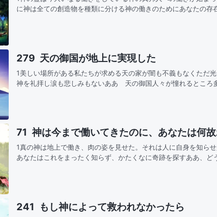
に神は全ての創造物を種類に分ける神の働きのためにあなたの存
くれた全てを見極め知りなさい！あなたの全力を注ぎ神の働きを
たの理解…
279 天の御国が地上に実現した
1美しい場所がある私たちが求める天の家が闇も不義もなくただ
神を礼拝し涙も悲しみもないああ 天の御国人々が憧れるところ
望する 何世代もが後悔のうちに去り生まれ変わりの中でまた希
了する素…
71 神は今まで働いてきたのに、あなたは何
1真の神は地上で働き、肉の姿を見せた。それは人に自身を知ら
あなたはこれをまったく知らず、かたくなに奇跡を探すああ、ど
風と共に来て、雨と共に去るのは誰のためああ、神は今まで働い
どの愛を…
241 もし神によって救われなかったら