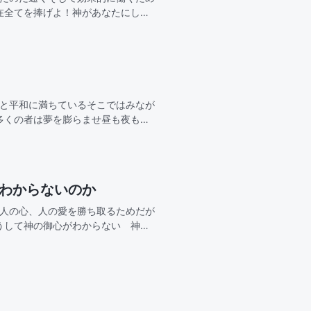
在全てを捧げよ！神があなたにして
効果的にしなさい！これこそがあな
光と平和に満ちているそこではみなが
多くの者は夢を膨らませ昼も夜も切
望を抱くああ 天の御国私たちを魅
故わからないのか
せ人の心、人の愛を勝ち取るためだが
うして神の御心がわからない 神が
てきたのに、なぜわからないどれほ