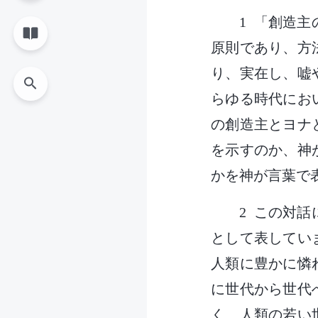
1 「創造
原則であり、方
り、実在し、嘘
らゆる時代にお
の創造主とヨナ
を示すのか、神
かを神が言葉で
2 この対
として表してい
人類に豊かに憐
に世代から世代
く、人類の若い