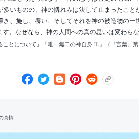
が多いものの、神の憐れみは決して止まったこと
導き、施し、養い、そしてそれを神の被造物の一
ます。なぜなら、神の人間への真の思いは変わら
ることについて』「唯一無二の神自身 II.」（『言葉』第
主の真情