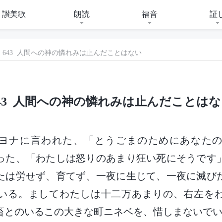
讃美歌
朗読
福音
証
643 人間への神の憐れみは止んだことはない
43 人間への神の憐れみは止んだことは
ヨナに言われた、「とうごまのためにあなた
った、「わたしは怒りのあまり狂い死にそうです
たは労せず、育てず、一夜に生じて、一夜に滅び
いる。ましてわたしは十二万あまりの、右左を
畜とのいるこの大きな町ニネベを、惜しまないで