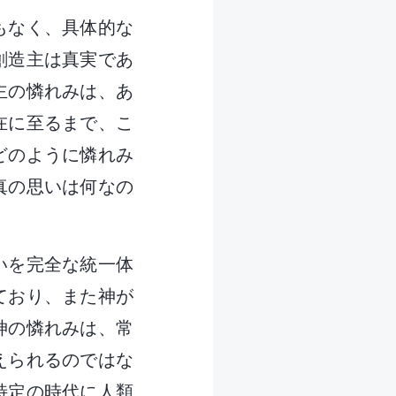
もなく、具体的な
創造主は真実であ
主の憐れみは、あ
在に至るまで、こ
どのように憐れみ
真の思いは何なの
いを完全な統一体
ており、また神が
神の憐れみは、常
えられるのではな
特定の時代に人類