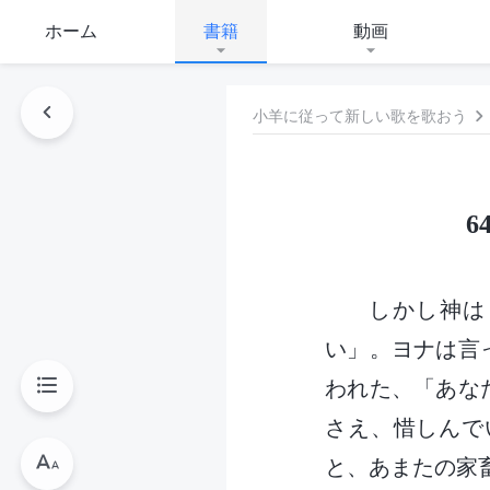
ホーム
書籍
動画
小羊に従って新しい歌を歌おう
6
しかし神は
い」。ヨナは言
われた、「あな
さえ、惜しんで
と、あまたの家