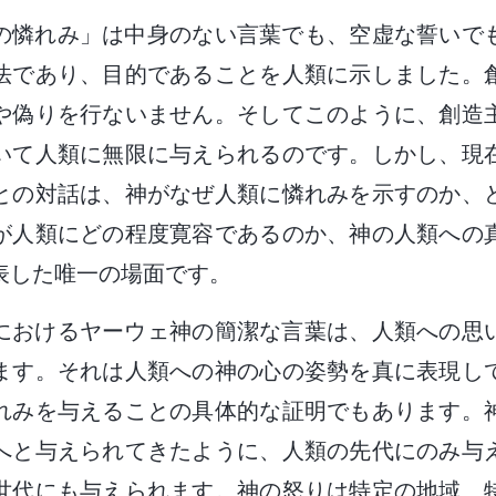
主の憐れみ」は中身のない言葉でも、空虚な誓いで
法であり、目的であることを人類に示しました。
や偽りを行ないません。そしてこのように、創造
いて人類に無限に与えられるのです。しかし、現
との対話は、神がなぜ人類に憐れみを示すのか、
が人類にどの程度寛容であるのか、神の人類への
表した唯一の場面です。
話におけるヤーウェ神の簡潔な言葉は、人類への思
ます。それは人類への神の心の姿勢を真に表現し
れみを与えることの具体的な証明でもあります。
へと与えられてきたように、人類の先代にのみ与
世代にも与えられます。神の怒りは特定の地域、