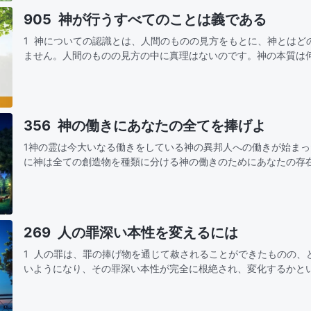
905 神が行うすべてのことは義である
1 神についての認識とは、人間のものの見方をもとに、神とはど
ません。人間のものの見方の中に真理はないのです。神の本質は
理解する必要があります。神が行なったこと、あるいは神が取り
356 神の働きにあなたの全てを捧げよ
1神の霊は今大いなる働きをしている神の異邦人への働きが始ま
に神は全ての創造物を種類に分ける神の働きのためにあなたの存
くれた全てを見極め知りなさい！あなたの全力を注ぎ神の働きを
たの理解…
269 人の罪深い本性を変えるには
1 人の罪は、罪の捧げ物を通じて赦されることができたものの、
いようになり、その罪深い本性が完全に根絶され、変化するかと
の問題を解決する術がないのである。人の罪は神による磔刑の働