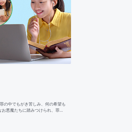
、罪の中でもがき苦しみ、何の希望も
なお悪魔たちに踏みつけられ、罪の
う。2全能神は私に憐み深く、神の言