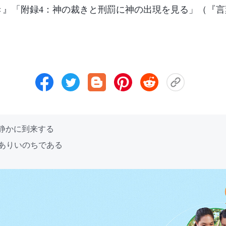
き』「附録4：神の裁きと刑罰に神の出現を見る」（『言
に静かに到来する
でありいのちである