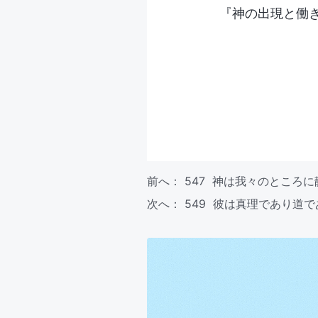
『神の出現と働
前へ：
547 神は我々のところ
次へ：
549 彼は真理であり道