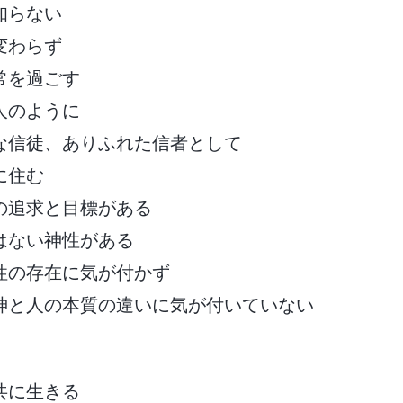
知らない
変わらず
常を過ごす
人のように
な信徒、ありふれた信者として
に住む
の追求と目標がある
はない神性がある
性の存在に気が付かず
神と人の本質の違いに気が付いていない
共に生きる