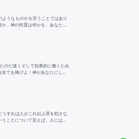
のようなものかを言うことではあり
何か、神の性質は何かを、あなたは
扱ったことの結果と…
ったのだ速くそして効果的に働くため
在全てを捧げよ！神があなたにして
効果的にしなさい！これこそがあな
どうすれば人がこれ以上罪を犯さな
いうことについて言えば、人にはそ
きゆえに赦されたが…