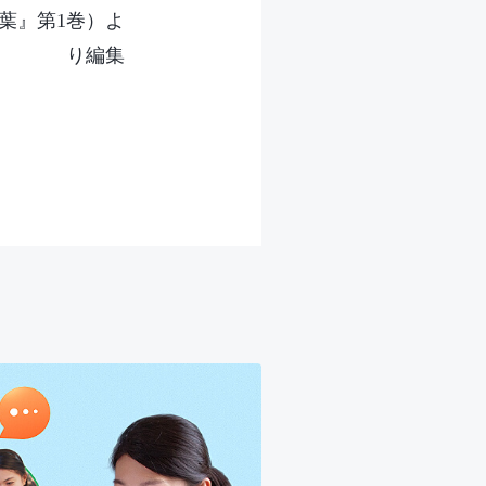
葉』第1巻）よ
り編集