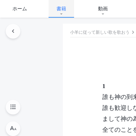
ホーム
書籍
動画
小羊に従って新しい歌を歌おう
1
誰も神の到
誰も歓迎し
まして神の
全てのこと