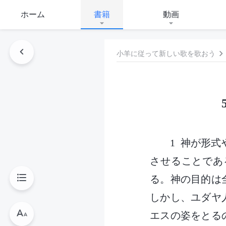
ホーム
書籍
動画
小羊に従って新しい歌を歌おう
1 神が形
させることであ
る。神の目的は
しかし、ユダヤ
エスの姿をとる