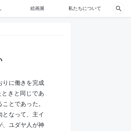
し
絵画展
私たちについて
い
おりに働きを完成
たときと同じであ
ることであった。
肉となって、主イ
が、ユダヤ人が神