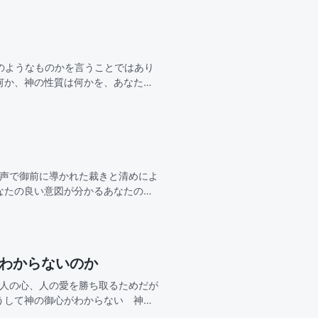
のようなものかを言うことではあり
何か、神の性質は何かを、あなたは
扱ったことの結果と…
の声で御前に導かれた裁きと清めによ
なたの良い意図が分かるあなたの裁
なる恵みもあ
故わからないのか
せ人の心、人の愛を勝ち取るためだが
うして神の御心がわからない 神が
てきたのに、なぜわからないどれほ