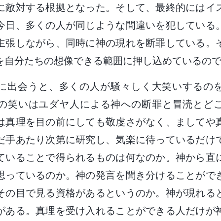
に敵対する根拠となった。そして、最終的にはイ
今日、多くの人が同じような間違いを犯している
主張しながら、同時に神の現れを断罪している。
を自分たちの想像できる範囲に押し込めているの
葉に出会うと、多くの人が騒々しく大笑いするの
の笑いはユダヤ人による神への断罪と冒涜とど
は真理を目の前にしても敬虔さがなく、ましてや
だ手あたり次第に研究し、気楽に待っているだけ
ていることで得られるものは何なのか。神から直
思っているのか。神の発言を聞き分けることがで
その目で見る資格があるというのか。神が現れる
がある。真理を受け入れることができる人だけが