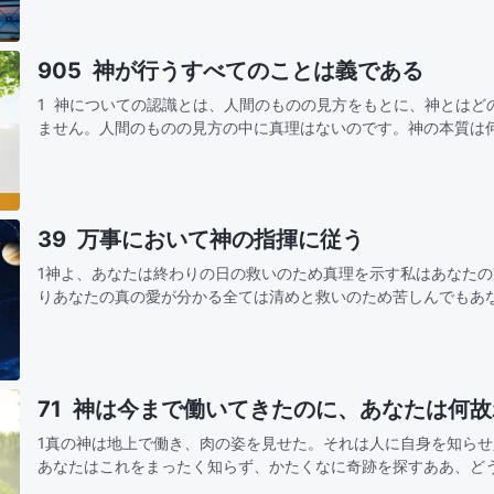
905 神が行うすべてのことは義である
1 神についての認識とは、人間のものの見方をもとに、神とはど
ません。人間のものの見方の中に真理はないのです。神の本質は
理解する必要があります。神が行なったこと、あるいは神が取り
39 万事において神の指揮に従う
1神よ、あなたは終わりの日の救いのため真理を示す私はあなた
りあなたの真の愛が分かる全ては清めと救いのため苦しんでもあ
きは愛と祝福だからその指揮と采配に従う神よ、御心を理解します裁きも 刑罰も 大い
な…
71 神は今まで働いてきたのに、あなたは何
1真の神は地上で働き、肉の姿を見せた。それは人に自身を知ら
あなたはこれをまったく知らず、かたくなに奇跡を探すああ、ど
風と共に来て、雨と共に去るのは誰のためああ、神は今まで働い