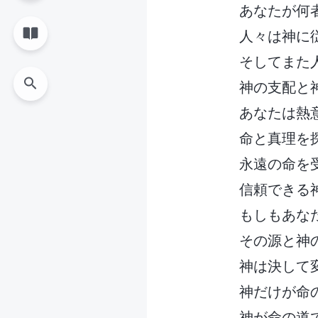
あなたが何
人々は神に
そしてまた
神の支配と
あなたは熱
命と真理を
永遠の命を
信頼できる
もしもあな
その源と神
神は決して
神だけが命
神が命の道