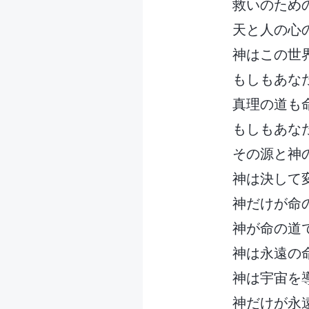
救いのため
天と人の心
神はこの世
もしもあな
真理の道も
もしもあな
その源と神
神は決して
神だけが命
神が命の道
神は永遠の
神は宇宙を
神だけが永