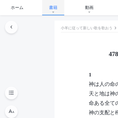
ホーム
書籍
動画
小羊に従って新しい歌を歌おう
4
1
神は人の命
天と地は神
命ある全て
神の支配と