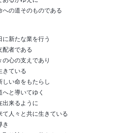
命への道そのものである
日に新たな業を行う
支配者である
々の心の支えであり
生きている
新しい命をもたらし
道へと導いてゆく
在出来るように
来て人々と共に生きている
導き