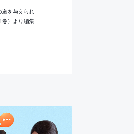
の道を与えられ
1巻）より編集