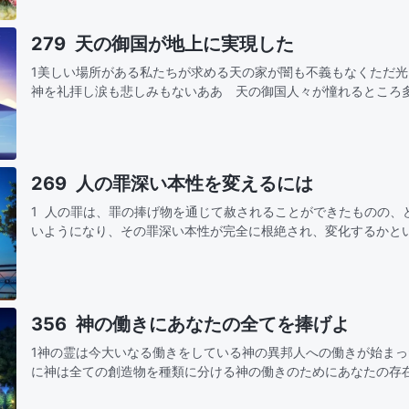
279 天の御国が地上に実現した
1美しい場所がある私たちが求める天の家が闇も不義もなくただ
神を礼拝し涙も悲しみもないああ 天の御国人々が憧れるところ
望する 何世代もが後悔のうちに去り生まれ変わりの中でまた希
了する素…
269 人の罪深い本性を変えるには
1 人の罪は、罪の捧げ物を通じて赦されることができたものの、
いようになり、その罪深い本性が完全に根絶され、変化するかと
の問題を解決する術がないのである。人の罪は神による磔刑の働
356 神の働きにあなたの全てを捧げよ
1神の霊は今大いなる働きをしている神の異邦人への働きが始ま
に神は全ての創造物を種類に分ける神の働きのためにあなたの存
くれた全てを見極め知りなさい！あなたの全力を注ぎ神の働きを