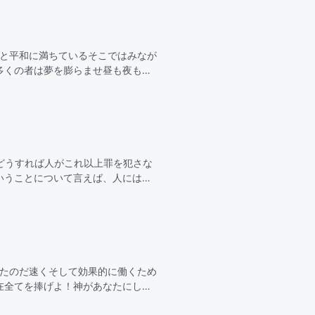
光と平和に満ちているそこではみなが
多くの者は夢を膨らませ昼も夜も切
望を抱くああ 天の御国私たちを魅
どうすれば人がこれ以上罪を犯さな
いうことについて言えば、人にはそ
きゆえに赦されたが…
ったのだ速くそして効果的に働くため
在全てを捧げよ！神があなたにして
効果的にしなさい！これこそがあな