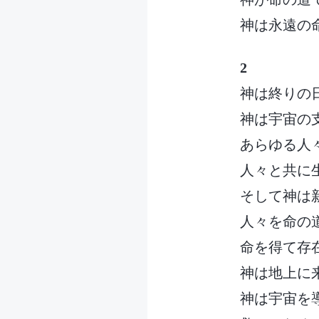
神は永遠の
2
神は終りの
神は宇宙の
あらゆる人
人々と共に
そして神は
人々を命の
命を得て存
神は地上に
神は宇宙を