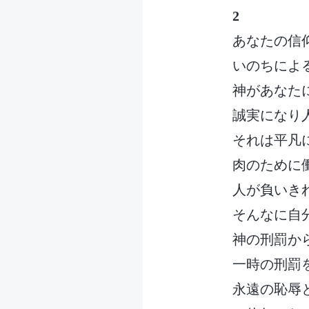
2
あなたの信
いのちによ
神があなた
誠実になり
それは平凡
肉のために
人が負いき
そんなに自
神の刑罰か
一時の刑罰
永遠の恥辱