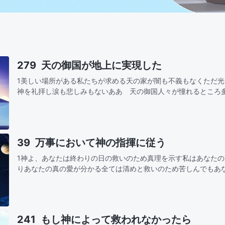
279 天の御国が地上に実現した
1美しい場所がある私たちが求める天の家が闇も不義もなくただ
神を礼拝し涙も悲しみもないああ 天の御国人々が憧れるところ
望する 何世代もが後悔のうちに去り生まれ変わりの中でまた希
了する素…
39 万事において神の指揮に従う
1神よ、あなたは終わりの日の救いのため真理を示す私はあなた
りあなたの真の愛が分かる全ては清めと救いのため苦しんでもあ
きは愛と祝福だからその指揮と采配に従う神よ、御心を理解します裁きも 刑罰も 大い
な…
241 もし神によって救われなかったら