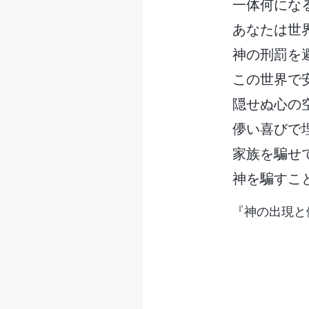
一体何にな
あなたは世
神の刑罰を
この世界で
隠せぬ心の
儚い喜びで
家族を騙せ
神を騙すこ
『神の出現と