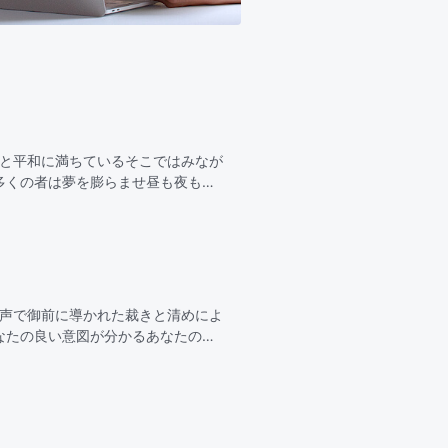
光と平和に満ちているそこではみなが
多くの者は夢を膨らませ昼も夜も切
望を抱くああ 天の御国私たちを魅
の声で御前に導かれた裁きと清めによ
なたの良い意図が分かるあなたの裁
なる恵みもあ