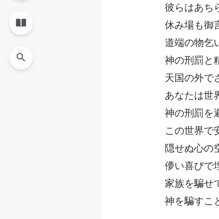
彼らはあち
休み場も御
道端の物乞
神の刑罰と
天国の外で
あなたは世
神の刑罰を
この世界で
隠せぬ心の
儚い喜びで
家族を騙せ
神を騙すこ