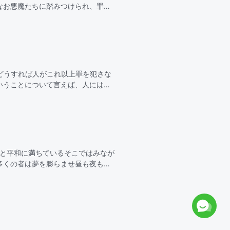
なお悪魔たちに踏みつけられ、罪の
う。2全能神は私に憐み深く、神の言
どうすれば人がこれ以上罪を犯さな
いうことについて言えば、人にはそ
きゆえに赦されたが…
光と平和に満ちているそこではみなが
多くの者は夢を膨らませ昼も夜も切
望を抱くああ 天の御国私たちを魅