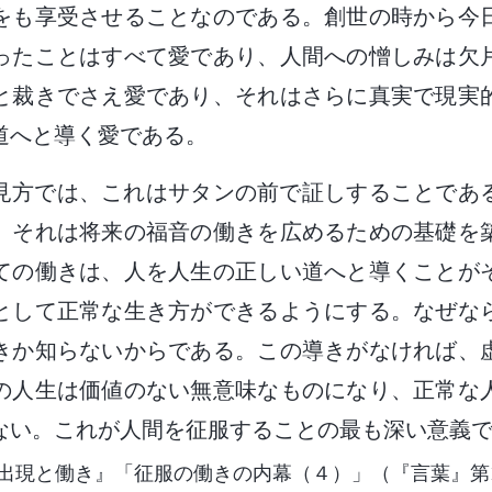
をも享受させることなのである。創世の時から今
ったことはすべて愛であり、人間への憎しみは欠
と裁きでさえ愛であり、それはさらに真実で現実
道へと導く愛である。
の見方では、これはサタンの前で証しすることであ
、それは将来の福音の働きを広めるための基礎を
ての働きは、人を人生の正しい道へと導くことが
として正常な生き方ができるようにする。なぜな
きか知らないからである。この導きがなければ、
の人生は価値のない無意味なものになり、正常な
ない。これが人間を征服することの最も深い意義
出現と働き』「征服の働きの内幕（４）」（『言葉』第