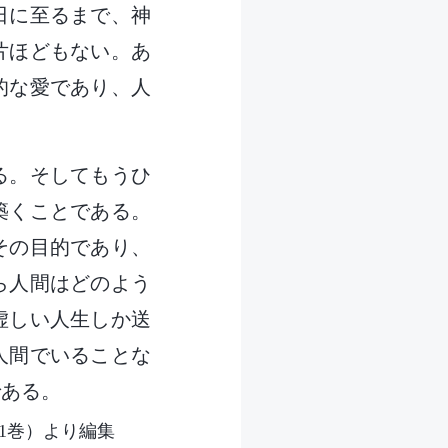
日に至るまで、神
片ほどもない。あ
的な愛であり、人
る。そしてもうひ
築くことである。
その目的であり、
ら人間はどのよう
虚しい人生しか送
人間でいることな
である。
1巻）より編集