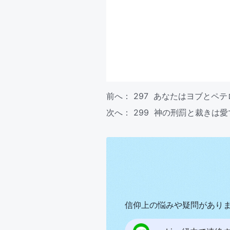
前へ：
297 あなたはヨブとペ
次へ：
299 神の刑罰と裁きは
信仰上の悩みや疑問があり