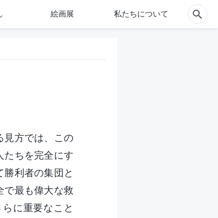
し
絵画展
私たちについて
る見方では、この
人たちを完全にす
て勝利者の集団と
全で最も偉大な救
さらに重要なこと