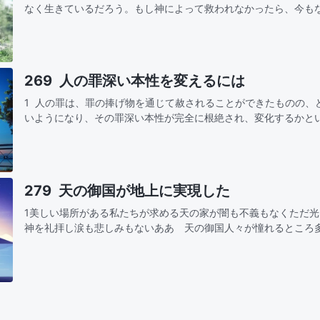
なく生きているだろう。もし神によって救われなかったら、今も
快楽に耽り、人間が生きる道がどこにあるのか知らずにいるだろ
葉は私…
269 人の罪深い本性を変えるには
1 人の罪は、罪の捧げ物を通じて赦されることができたものの、
いようになり、その罪深い本性が完全に根絶され、変化するかと
の問題を解決する術がないのである。人の罪は神による磔刑の働
279 天の御国が地上に実現した
1美しい場所がある私たちが求める天の家が闇も不義もなくただ
神を礼拝し涙も悲しみもないああ 天の御国人々が憧れるところ
望する 何世代もが後悔のうちに去り生まれ変わりの中でまた希
了する素…