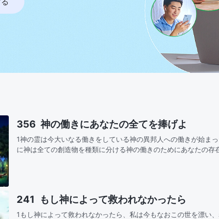
する
356 神の働きにあなたの全てを捧げよ
1神の霊は今大いなる働きをしている神の異邦人への働きが始ま
に神は全ての創造物を種類に分ける神の働きのためにあなたの存
くれた全てを見極め知りなさい！あなたの全力を注ぎ神の働きを
たの理解…
241 もし神によって救われなかったら
1もし神によって救われなかったら、私は今もなおこの世を漂い